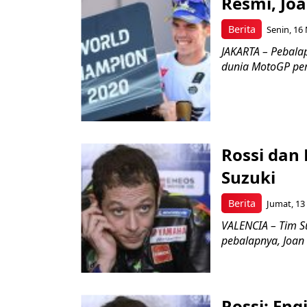
Resmi, Jo
Berita
Senin, 16
JAKARTA – Pebalap
dunia MotoGP perd
Rossi dan
Suzuki
Berita
Jumat, 13
VALENCIA – Tim S
pebalapnya, Joan 
Rossi: Eng