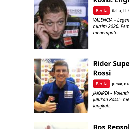
Berita
Rabu, 11 
VALENCIA – Legen
musim 2020. Peme
menempati...
Rider Sup
Rossi
Berita
Jumat, 6 
JAKARTA – Valenti
julukan Rossi– m
langkah...
Bos Repso