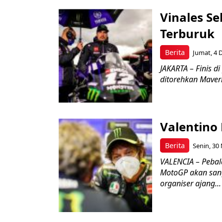
Vinales S
Terburuk
Berita
Jumat, 4 D
JAKARTA – Finis d
ditorehkan Maveric
Valentino
Berita
Senin, 30
VALENCIA – Pebal
MotoGP akan san
organiser ajang...