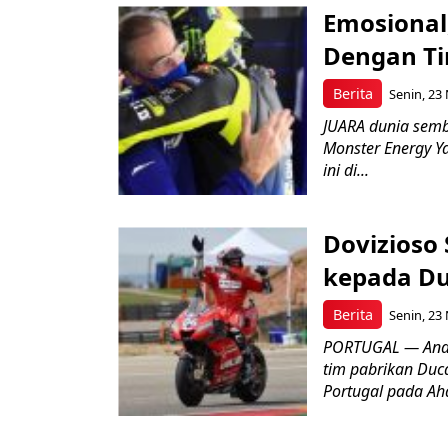
Emosional
Dengan T
Berita
Senin, 23
JUARA dunia sembi
Monster Energy 
ini di...
Dovizioso
kepada Du
Berita
Senin, 23
PORTUGAL — Andr
tim pabrikan Duc
Portugal pada Aha