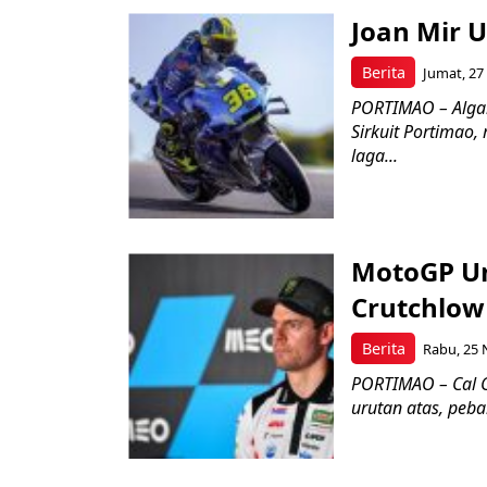
Joan Mir 
Berita
Jumat, 27
PORTIMAO – Algarv
Sirkuit Portimao,
laga...
MotoGP Um
Crutchlow
Berita
Rabu, 25 
PORTIMAO – Cal C
urutan atas, peb