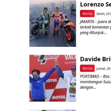
Lorenzo S
Berita
Senin, 23
JAKARTA – Juara d
terkait komentar
yang ditunjuk...
Davide Bri
Berita
Jumat, 20
PORTIMAO – Bos Su
membangun Suzuki
dengan...