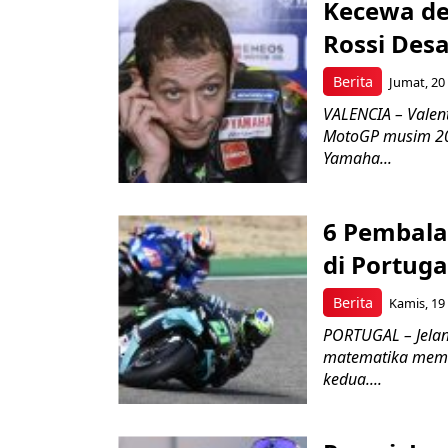
Kecewa de
Rossi Des
Berita
Jumat, 20
VALENCIA – Valen
MotoGP musim 20
Yamaha...
6 Pembala
di Portuga
Berita
Kamis, 19
PORTUGAL – Jela
matematika memil
kedua....