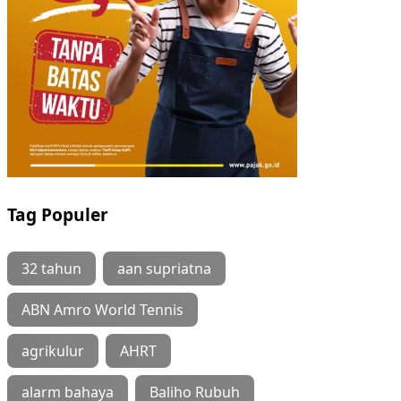
Tag Populer
32 tahun
aan supriatna
ABN Amro World Tennis
agrikulur
AHRT
alarm bahaya
Baliho Rubuh