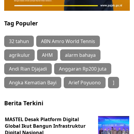
Tag Populer
32 tahun
ABN Amro World Tennis
agrikulur
AHM
alarm bahaya
Andi Rian Djajadi
Anggaran Rp200 juta
Angka Kematian Bayi
Arief Poyuono
]
Berita Terkini
MASTEL Desak Platform Digital
Global Ikut Bangun Infrastruktur
Digital Nasional