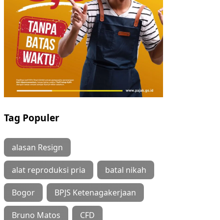
Tag Populer
alasan Resign
alat reproduksi pria
batal nikah
Bogor
BPJS Ketenagakerjaan
Bruno Matos
CFD