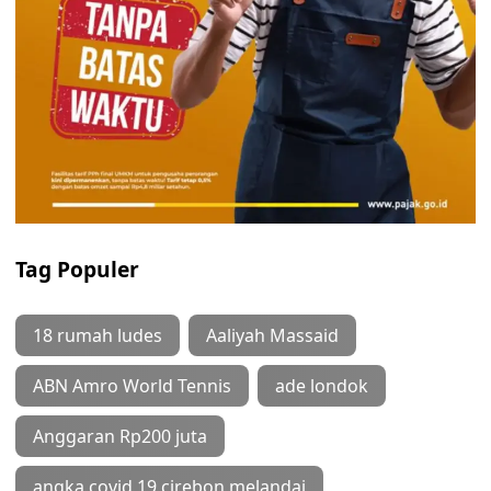
Tag Populer
18 rumah ludes
Aaliyah Massaid
ABN Amro World Tennis
ade londok
Anggaran Rp200 juta
angka covid 19 cirebon melandai