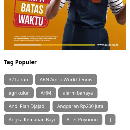
Tag Populer
32 tahun
ABN Amro World Tennis
agrikulur
AHM
alarm bahaya
Andi Rian Djajadi
Anggaran Rp200 juta
Angka Kematian Bayi
Arief Poyuono
]