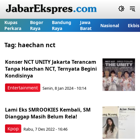
Kupas
Bogor
Bandung
Jawa
Nasional
Ekbis
Perkara
Raya
Raya
Barat
Tag:
haechan nct
Konser NCT UNITY Jakarta Terancam
Tanpa Haechan NCT, Ternyata Begini
Kondisinya
Entertainment
Senin, 8 Jan 2024 - 10:14
Lami Eks SMROOKIES Kembali, SM
Dianggap Masih Belum Rela!
Kpop
Rabu, 7 Des 2022 - 16:46