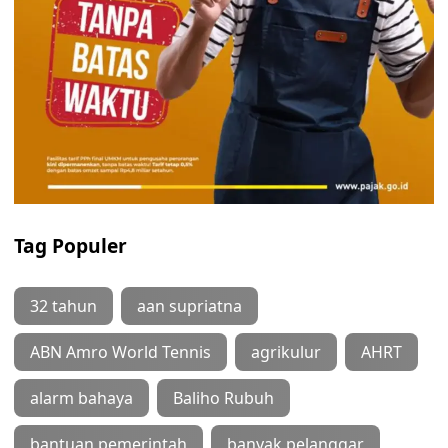
Tag Populer
32 tahun
aan supriatna
ABN Amro World Tennis
agrikulur
AHRT
alarm bahaya
Baliho Rubuh
bantuan pemerintah
banyak pelanggar