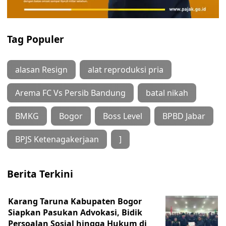
Tag Populer
alasan Resign
alat reproduksi pria
Arema FC Vs Persib Bandung
batal nikah
BMKG
Bogor
Boss Level
BPBD Jabar
BPJS Ketenagakerjaan
]
Berita Terkini
Karang Taruna Kabupaten Bogor
Siapkan Pasukan Advokasi, Bidik
Persoalan Sosial hingga Hukum di