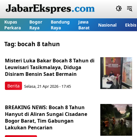
Kupas
Bogor
Bandung
Jawa
Nasional
Ekbis
Perkara
Raya
Raya
Barat
Tag:
bocah 8 tahun
Misteri Luka Bakar Bocah 8 Tahun di
Leuwisari Tasikmalaya, Diduga
Disiram Bensin Saat Bermain
Berita
Selasa, 21 Apr 2026 - 17:45
BREAKING NEWS: Bocah 8 Tahun
Hanyut di Aliran Sungai Cisadane
Bogor Barat, Tim Gabungan
Lakukan Pencarian