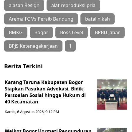
alasan Resign
alat reproduksi pria
Arema FC Vs Persib Bandung
batal nikah
BMKG
Bogor
Boss Level
BPBD Jabar
BPJS Ketenagakerjaan
]
Berita Terkini
Karang Taruna Kabupaten Bogor
Siapkan Pasukan Advokasi, Bidik
Persoalan Sosial hingga Hukum di
40 Kecamatan
Kamis, 6 Agustus 2026, 9:12 PM
Walkot Bogor Hormati Pengunduran