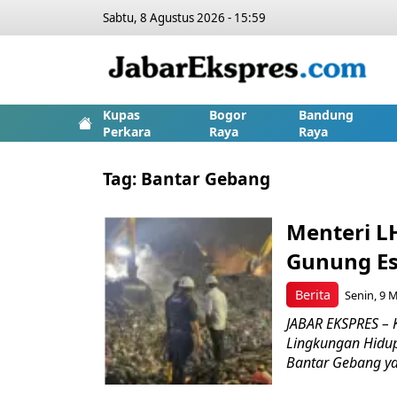
Sabtu, 8 Agustus 2026 - 15:59
Kupas
Bogor
Bandung
Perkara
Raya
Raya
Tag:
Bantar Gebang
Menteri L
Gunung Es
Berita
Senin, 9 M
JABAR EKSPRES –
Lingkungan Hidu
Bantar Gebang y