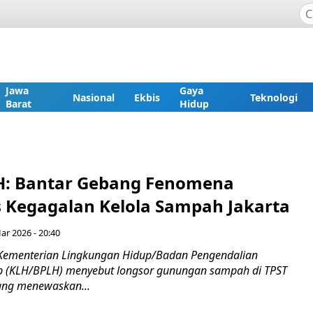
Jawa
Gaya
Nasional
Ekbis
Teknologi
Barat
Hidup
H: Bantar Gebang Fenomena
 Kegagalan Kelola Sampah Jakarta
ar 2026 - 20:40
 Kementerian Lingkungan Hidup/Badan Pengendalian
p (KLH/BPLH) menyebut longsor gunungan sampah di TPST
ang menewaskan...