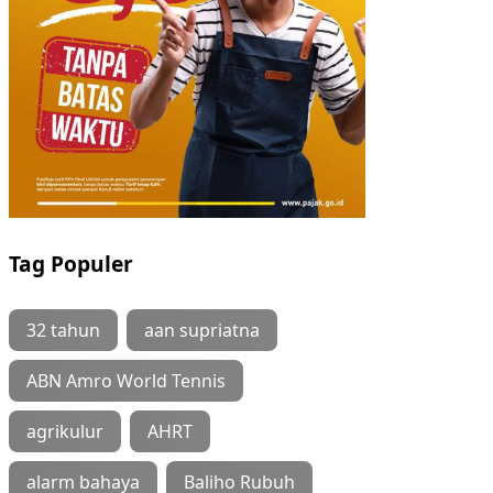
Tag Populer
32 tahun
aan supriatna
ABN Amro World Tennis
agrikulur
AHRT
alarm bahaya
Baliho Rubuh