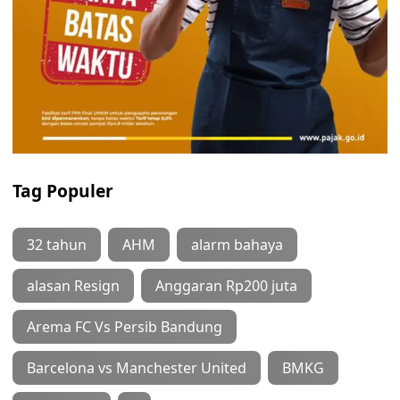
Tag Populer
32 tahun
AHM
alarm bahaya
alasan Resign
Anggaran Rp200 juta
Arema FC Vs Persib Bandung
Barcelona vs Manchester United
BMKG