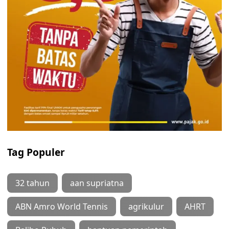
Tag Populer
32 tahun
aan supriatna
ABN Amro World Tennis
agrikulur
AHRT