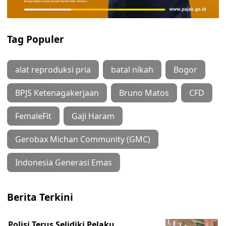
Tag Populer
alat reproduksi pria
batal nikah
Bogor
BPJS Ketenagakerjaan
Bruno Matos
CFD
FemaleFit
Gaji Haram
Gerobax Michan Community (GMC)
Indonesia Generasi Emas
Berita Terkini
Polisi Terus Selidiki Pelaku