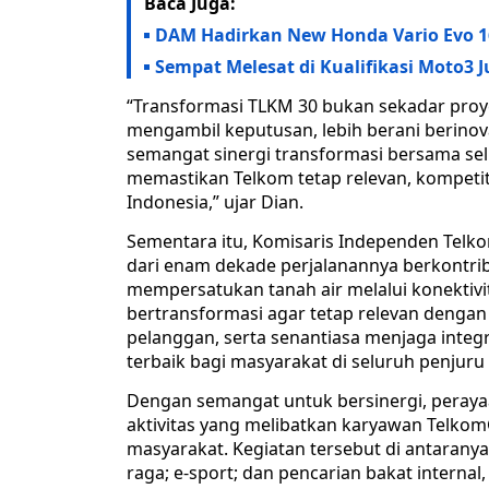
Baca Juga:
DAM Hadirkan New Honda Vario Evo 
Sempat Melesat di Kualifikasi Moto3 J
“Transformasi TLKM 30 bukan sekadar proye
mengambil keputusan, lebih berani berinov
semangat sinergi transformasi bersama sel
memastikan Telkom tetap relevan, kompetiti
Indonesia,” ujar Dian.
Sementara itu, Komisaris Independen Telk
dari enam dekade perjalanannya berkontri
mempersatukan tanah air melalui konektivit
bertransformasi agar tetap relevan denga
pelanggan, serta senantiasa menjaga integ
terbaik bagi masyarakat di seluruh penjuru 
Dengan semangat untuk bersinergi, peraya
aktivitas yang melibatkan karyawan Telko
masyarakat. Kegiatan tersebut di antaranya
raga; e-sport; dan pencarian bakat internal