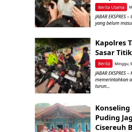
Berita Utama
M
JABAR EKSPRES – 
yang belum masuk 
Kapolres T
Sasar Tit
Berita
Minggu, 9
JABAR EKSPRES – 
memerintahkan a
turun...
Konseling 
Puding Ja
Cisereuh 