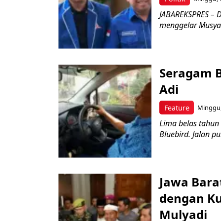
JABAREKSPRES – D
menggelar Musyaw
Seragam B
Adi
Feature
Minggu,
Lima belas tahun
Bluebird. Jalan p
Jawa Bara
dengan Kua
Mulyadi