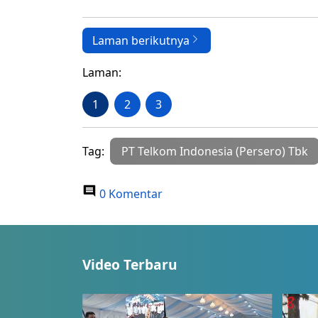
Laman berikutnya
Laman:
1
2
3
Tag:
PT Telkom Indonesia (Persero) Tbk
0 Komentar
Video Terbaru