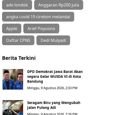
ade londok
Anggaran Rp200 juta
angka covid 19 cirebon melandai
Apple
Arief Poyuono
Daftar CPNS
Dedi Mulyadi
Berita Terkini
DPD Demokrat Jawa Barat Akan
segera Gelar MUSDA VI di Kota
Bandung
Minggu, 9 Agustus 2026, 2:33 PM
Seragam Biru yang Mengubah
Jalan Pulang Adi
Minggu, 9 Agustus 2026, 2:26 PM