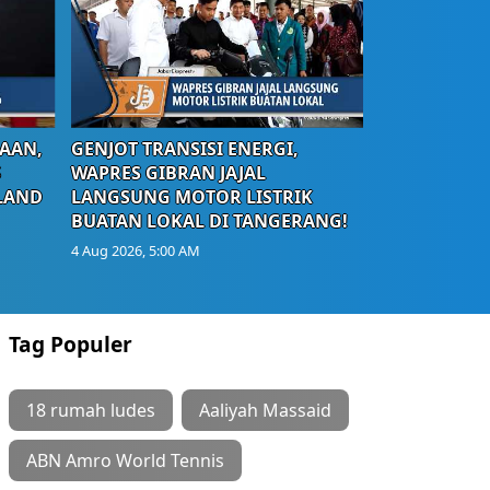
AAN,
GENJOT TRANSISI ENERGI,
S
WAPRES GIBRAN JAJAL
LAND
LANGSUNG MOTOR LISTRIK
BUATAN LOKAL DI TANGERANG!
4 Aug 2026, 5:00 AM
Tag Populer
18 rumah ludes
Aaliyah Massaid
ABN Amro World Tennis