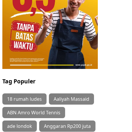
Tag Populer
18 rumah ludes
Aaliyah Massaid
ABN Amro World Tennis
ade londok
Anggaran Rp200 juta