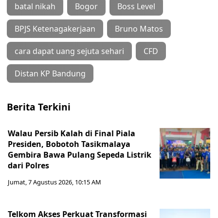
batal nikah
Bogor
Boss Level
BPJS Ketenagakerjaan
Bruno Matos
cara dapat uang sejuta sehari
CFD
Distan KP Bandung
Berita Terkini
Walau Persib Kalah di Final Piala
Presiden, Bobotoh Tasikmalaya
Gembira Bawa Pulang Sepeda Listrik
dari Polres
Jumat, 7 Agustus 2026, 10:15 AM
Telkom Akses Perkuat Transformasi