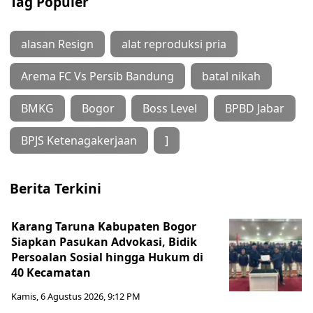
Tag Populer
alasan Resign
alat reproduksi pria
Arema FC Vs Persib Bandung
batal nikah
BMKG
Bogor
Boss Level
BPBD Jabar
BPJS Ketenagakerjaan
]
Berita Terkini
Karang Taruna Kabupaten Bogor
Siapkan Pasukan Advokasi, Bidik
Persoalan Sosial hingga Hukum di
40 Kecamatan
Kamis, 6 Agustus 2026, 9:12 PM