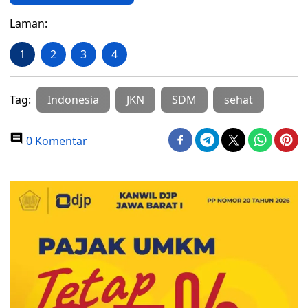
Laman:
1
2
3
4
Tag:
Indonesia
JKN
SDM
sehat
0 Komentar