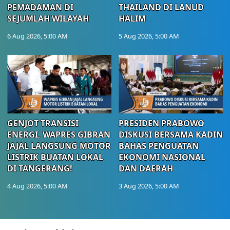
PEMADAMAN DI
THAILAND DI LANUD
SEJUMLAH WILAYAH
HALIM
6 Aug 2026, 5:00 AM
5 Aug 2026, 5:00 AM
GENJOT TRANSISI
PRESIDEN PRABOWO
ENERGI, WAPRES GIBRAN
DISKUSI BERSAMA KADIN
JAJAL LANGSUNG MOTOR
BAHAS PENGUATAN
LISTRIK BUATAN LOKAL
EKONOMI NASIONAL
DI TANGERANG!
DAN DAERAH
4 Aug 2026, 5:00 AM
3 Aug 2026, 5:00 AM