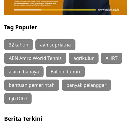
Tag Populer
32 tahun
aan supriatna
ABN Amro World Tennis
agrikulur
AHRT
alarm bahaya
Baliho Rubuh
bantuan pemerintah
banyak pelanggar
bjb DIGI
Berita Terkini