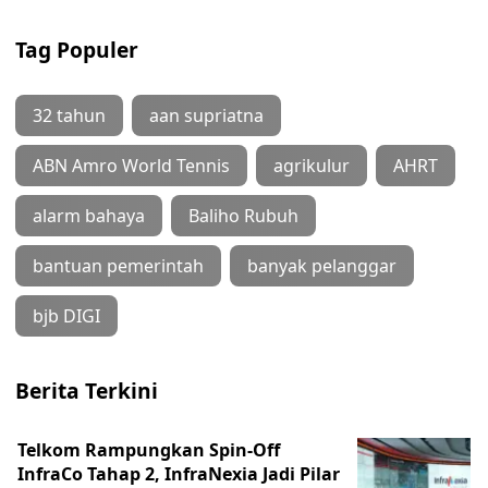
Tag Populer
32 tahun
aan supriatna
ABN Amro World Tennis
agrikulur
AHRT
alarm bahaya
Baliho Rubuh
bantuan pemerintah
banyak pelanggar
bjb DIGI
Berita Terkini
Telkom Rampungkan Spin-Off
InfraCo Tahap 2, InfraNexia Jadi Pilar