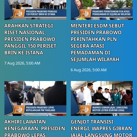
ARAHKAN STRATEGI
MENTERI ESDM SEBUT
RISET NASIONAL,
PRESIDEN PRABOWO
PRESIDEN PRABOWO
PERINTAHKAN PLN
PANGGIL 150 PERISET
SEGERA ATASI
BRIN KE ISTANA
PEMADAMAN DI
SEJUMLAH WILAYAH
7 Aug 2026, 5:00 AM
6 Aug 2026, 5:00 AM
AKHIRI LAWATAN
GENJOT TRANSISI
KENEGARAAN, PRESIDEN
ENERGI, WAPRES GIBRAN
PRABOWO LEPAS
JAJAL LANGSUNG MOTOR