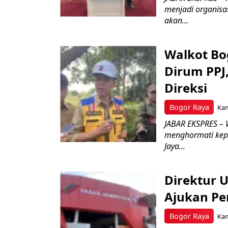
menjadi organisa
akan...
Walkot Bo
Dirum PPJ
Direksi
Bogor Raya
Kam
JABAR EKSPRES – 
menghormati kep
Jaya...
Direktur 
Ajukan Pe
Bogor Raya
Kam