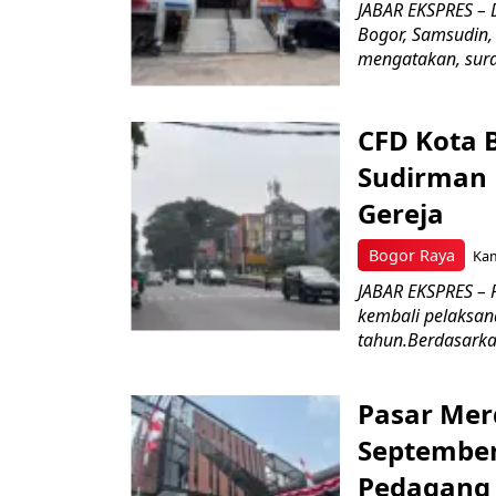
JABAR EKSPRES – 
Bogor, Samsudin,
mengatakan, surat
CFD Kota 
Sudirman 
Gereja
Bogor Raya
Kam
JABAR EKSPRES – 
kembali pelaksan
tahun.Berdasarkan
Pasar Mer
September
Pedagan