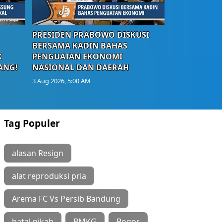
PRESIDEN PRABOWO DISKUSI
BERSAMA KADIN BAHAS
K
PENGUATAN EKONOMI
ANG!
NASIONAL DAN DAERAH
3 Aug 2026, 5:00 AM
Tag Populer
alasan Resign
alat reproduksi pria
Arema FC Vs Persib Bandung
batal nikah
BMKG
Bogor