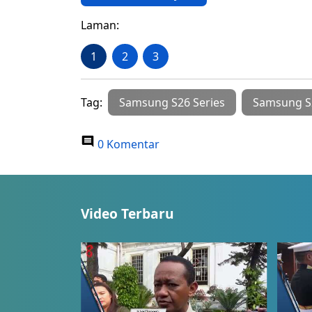
Laman:
1
2
3
Tag:
Samsung S26 Series
Samsung S2
0 Komentar
Video Terbaru