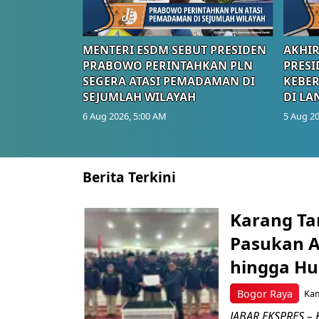
MENTERI ESDM SEBUT PRESIDEN
AKHIR
PRABOWO PERINTAHKAN PLN
PRESI
SEGERA ATASI PEMADAMAN DI
KEBE
SEJUMLAH WILAYAH
DI LA
6 Aug 2026, 5:00 AM
5 Aug 20
Berita Terkini
Karang Ta
Pasukan Ad
hingga Hu
Bogor Raya
Kam
JABAR EKSPRES – 