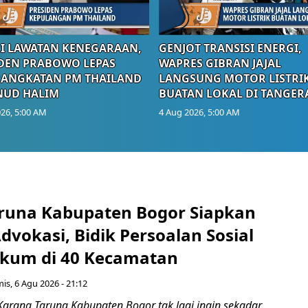
I LAWATAN KENEGARAAN,
GENJOT TRANSISI ENERGI,
DEN PRABOWO LEPAS
WAPRES GIBRAN JAJAL
RANGKATAN PM THAILAND
LANGSUNG MOTOR LISTRI
NUD HALIM
BUATAN LOKAL DI TANGER
26, 5:00 AM
4 Aug 2026, 5:00 AM
runa Kabupaten Bogor Siapkan
vokasi, Bidik Persoalan Sosial
kum di 40 Kecamatan
is, 6 Agu 2026 - 21:12
Karang Taruna Kabupaten Bogor tak lagi ingin sekadar