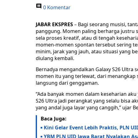
0 Komentar
JABAR EKSPRES
– Bagi seorang musisi, tant
panggung. Momen paling berharga justru ser
sela proses kreatif, atau di tengah keseha
momen-momen spontan tersebut sering terj
minim, jarak yang jauh, atau situasi yang 
diulang kembali.
Bernadya mengandalkan Galaxy S26 Ultra 
momen itu yang terlewat, dari menangkap 
langsung dari genggaman.
“Ada banyak momen dalam keseharian aku y
S26 Ultra jadi perangkat yang selalu bisa 
yang andal juga layar yang canggih,” ujar B
Baca Juga:
Kini Gelar Event Lebih Praktis, PLN U
YBM PLN UID Jawa Barat Nyalakan As