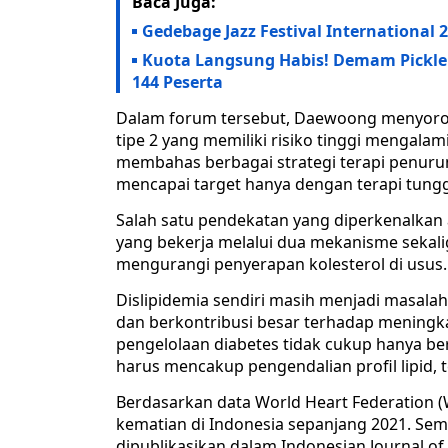
Baca Juga:
Gedebage Jazz Festival International 
Kuota Langsung Habis! Demam Pickle
144 Peserta
Dalam forum tersebut, Daewoong menyoroti
tipe 2 yang memiliki risiko tinggi mengalam
membahas berbagai strategi terapi penurun
mencapai target hanya dengan terapi tungg
Salah satu pendekatan yang diperkenalkan 
yang bekerja melalui dua mekanisme sekalig
mengurangi penyerapan kolesterol di usus.
Dislipidemia sendiri masih menjadi masala
dan berkontribusi besar terhadap meningka
pengelolaan diabetes tidak cukup hanya be
harus mencakup pengendalian profil lipid, 
Berdasarkan data World Heart Federation 
kematian di Indonesia sepanjang 2021. Semen
dipublikasikan dalam Indonesian Journal o