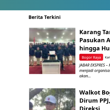
Berita Terkini
Karang Ta
Pasukan Ad
hingga Hu
Bogor Raya
Kam
JABAR EKSPRES – 
menjadi organisa
akan...
Walkot Bo
Dirum PPJ
Direksi