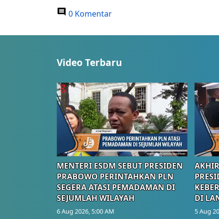
0 Komentar
Video Terbaru
MENTERI ESDM SEBUT PRESIDEN
AKHIR
PRABOWO PERINTAHKAN PLN
PRESI
SEGERA ATASI PEMADAMAN DI
KEBE
SEJUMLAH WILAYAH
DI LA
6 Aug 2026, 5:00 AM
5 Aug 20