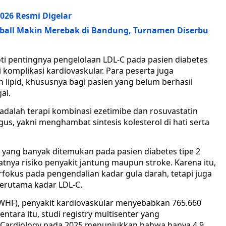
2026 Resmi Digelar
ball Makin Merebak di Bandung, Turnamen Diserbu
 pentingnya pengelolaan LDL-C pada pasien diabetes
i komplikasi kardiovaskular. Para peserta juga
 lipid, khususnya bagi pasien yang belum berhasil
al.
adalah terapi kombinasi ezetimibe dan rosuvastatin
us, yakni menghambat sintesis kolesterol di hati serta
h yang banyak ditemukan pada pasien diabetes tipe 2
tnya risiko penyakit jantung maupun stroke. Karena itu,
rfokus pada pengendalian kadar gula darah, tetapi juga
terutama kadar LDL-C.
(WHF), penyakit kardiovaskular menyebabkan 765.660
tara itu, studi registry multisenter yang
f Cardiology pada 2025 menunjukkan bahwa hanya 4,9