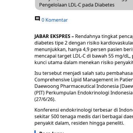
Pengelolaan LDL-C pada Diabetes
0 Komentar
JABAR EKSPRES –
Rendahnya tingkat pencapa
diabetes tipe 2 dengan risiko kardiovaskula
menunjukkan, hanya 4,9 persen pasien beris
mencapai target LDL-C di bawah 55 mg/dL, 
kunci utama dalam menekan risiko penyaki
Isu tersebut menjadi salah satu pembahas
Comprehensive Lipid Management in Patien
Daewoong Pharmaceutical Indonesia (Daew
(PIT) Perkumpulan Endokrinologi Indonesia
(27/6/26).
Konferensi endokrinologi terbesar di Indone
sekitar 500 tenaga medis dari berbagai daer
penyakit dalam, residen hingga peneliti.