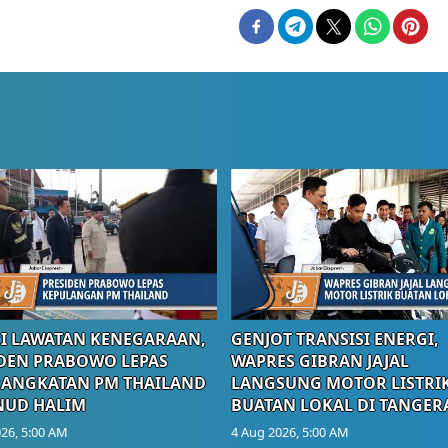
I LAWATAN KENEGARAAN,
GENJOT TRANSISI ENERGI,
DEN PRABOWO LEPAS
WAPRES GIBRAN JAJAL
RANGKATAN PM THAILAND
LANGSUNG MOTOR LISTRI
NUD HALIM
BUATAN LOKAL DI TANGER
26, 5:00 AM
4 Aug 2026, 5:00 AM