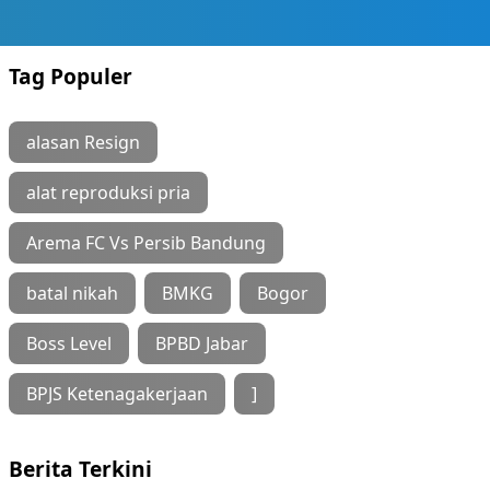
Tag Populer
alasan Resign
alat reproduksi pria
Arema FC Vs Persib Bandung
batal nikah
BMKG
Bogor
Boss Level
BPBD Jabar
BPJS Ketenagakerjaan
]
Berita Terkini