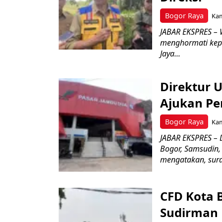
Bogor Raya
Kam
JABAR EKSPRES – 
menghormati kep
Jaya...
Direktur 
Ajukan Pe
Bogor Raya
Kam
JABAR EKSPRES – 
Bogor, Samsudin,
mengatakan, surat
CFD Kota 
Sudirman 