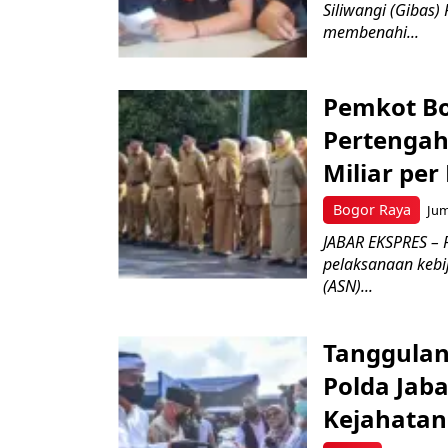
Siliwangi (Gibas)
membenahi...
Pemkot Bo
Pertengah
Miliar per
Bogor Raya
Jum
JABAR EKSPRES – 
pelaksanaan kebi
(ASN)...
Tanggulan
Polda Jab
Kejahata