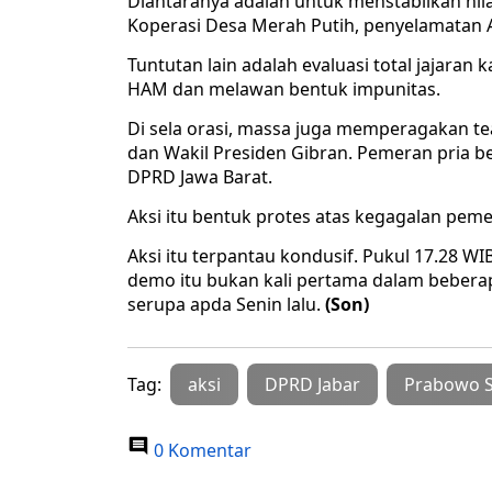
Diantaranya adalah untuk menstabilkan nila
Koperasi Desa Merah Putih, penyelamatan
Tuntutan lain adalah evaluasi total jajara
HAM dan melawan bentuk impunitas.
Di sela orasi, massa juga memperagakan t
dan Wakil Presiden Gibran. Pemeran pria b
DPRD Jawa Barat.
Aksi itu bentuk protes atas kegagalan pe
Aksi itu terpantau kondusif. Pukul 17.28 W
demo itu bukan kali pertama dalam beberap
serupa apda Senin lalu.
(Son)
Tag:
aksi
DPRD Jabar
Prabowo S
0 Komentar