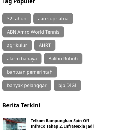
Tag Populer
32 tahun
aan supriatna
ABN Amro World Tennis
agrikulur
AHRT
alarm bahaya
Baliho Rubuh
bantuan pemerintah
banyak pelanggar
bjb DIGI
Berita Terkini
Telkom Rampungkan Spin-Off
InfraCo Tahap 2, InfraNexia Jadi