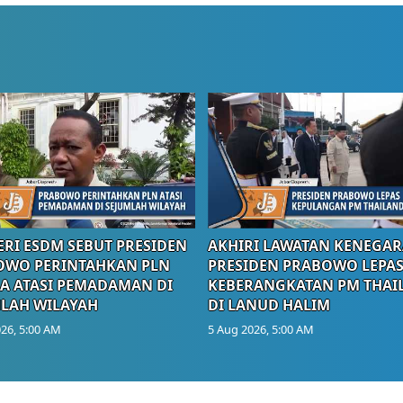
RI ESDM SEBUT PRESIDEN
AKHIRI LAWATAN KENEGAR
OWO PERINTAHKAN PLN
PRESIDEN PRABOWO LEPA
A ATASI PEMADAMAN DI
KEBERANGKATAN PM THAI
LAH WILAYAH
DI LANUD HALIM
26, 5:00 AM
5 Aug 2026, 5:00 AM