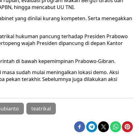
i rupiah, evaluasi program Makan Bergizi Gratis dan
 APBN, hingga mencabut UU TNI.
n kabinet yang dinilai kurang kompeten. Serta menegakkan
eatrikal hukuman pancung terhadap Presiden Prabowo
ertopeng wajah Presiden dipancung di depan Kantor
merintah di bawah kepemimpinan Prabowo-Gibran.
IB masa sudah mulai meningalkan lokasi demo. Aksi
a pekan terakhir. Sebelumnya juga dilakukan aksi
ubianto
teatrikal