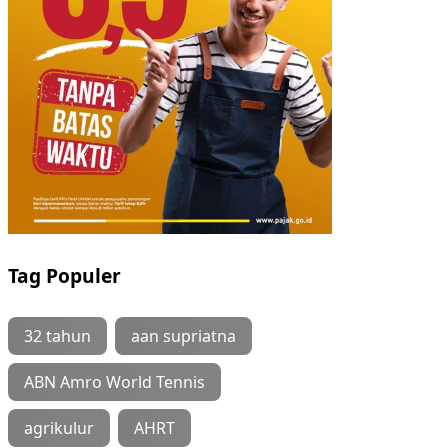
Tag Populer
32 tahun
aan supriatna
ABN Amro World Tennis
agrikulur
AHRT