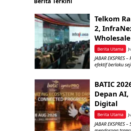
Berita Terkini
Telkom Ra
2, InfraNe
Wholesale
Berita Utama
J
JABAR EKSPRES – P
efektif berlaku se
BATIC 202
Depan AI, 
Digital
Berita Utama
J
JABAR EKSPRES – 
mendorong transfo