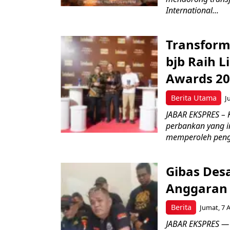
International...
Transform
bjb Raih 
Awards 2
Berita Utama
J
JABAR EKSPRES –
perbankan yang i
memperoleh peng
Gibas Des
Anggaran 
Berita
Jumat, 7 
JABAR EKSPRES — 