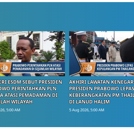
RI ESDM SEBUT PRESIDEN
AKHIRI LAWATAN KENEGAR
OWO PERINTAHKAN PLN
PRESIDEN PRABOWO LEPA
A ATASI PEMADAMAN DI
KEBERANGKATAN PM THAI
LAH WILAYAH
DI LANUD HALIM
26, 5:00 AM
5 Aug 2026, 5:00 AM