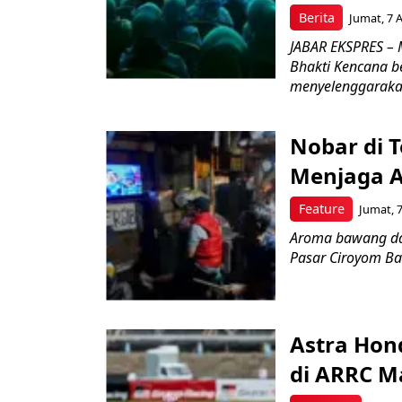
Berita
Jumat, 7 
JABAR EKSPRES – 
Bhakti Kencana b
menyelenggarakan
Nobar di 
Menjaga As
Feature
Jumat, 7
Aroma bawang da
Pasar Ciroyom Ba
Astra Hond
di ARRC M