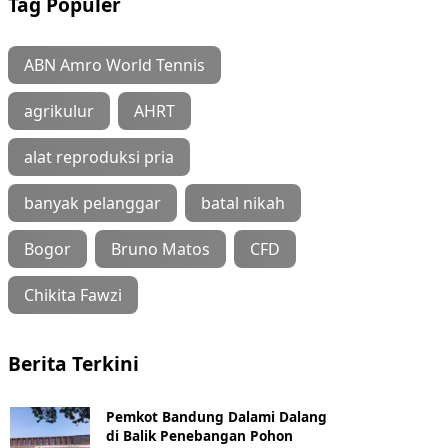
Tag Populer
ABN Amro World Tennis
agrikulur
AHRT
alat reproduksi pria
banyak pelanggar
batal nikah
Bogor
Bruno Matos
CFD
Chikita Fawzi
Berita Terkini
Pemkot Bandung Dalami Dalang
di Balik Penebangan Pohon