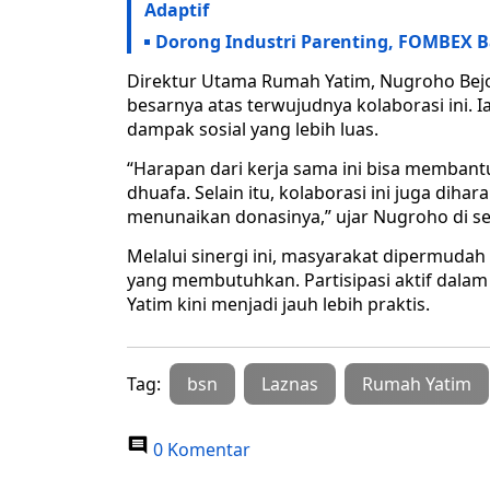
Adaptif
Dorong Industri Parenting, FOMBEX B
Direktur Utama Rumah Yatim, Nugroho Bej
besarnya atas terwujudnya kolaborasi ini.
dampak sosial yang lebih luas.
“Harapan dari kerja sama ini bisa membantu
dhuafa. Selain itu, kolaborasi ini juga di
menunaikan donasinya,” ujar Nugroho di sel
Melalui sinergi ini, masyarakat dipermud
yang membutuhkan. Partisipasi aktif da
Yatim kini menjadi jauh lebih praktis.
Tag:
bsn
Laznas
Rumah Yatim
0 Komentar