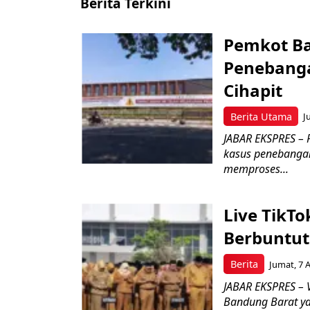
Berita Terkini
Pemkot Ba
Penebang
Cihapit
Berita Utama
J
JABAR EKSPRES – 
kasus penebangan
memproses...
Live TikT
Berbuntut
Berita
Jumat, 7 
JABAR EKSPRES – 
Bandung Barat ya