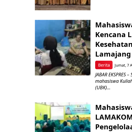
Mahasiswa
Kencana 
Kesehatan
Lamajang
Berita
Jumat, 7 
JABAR EKSPRES – 
mahasiswa Kuliah
(UBK)...
Mahasisw
LAMAKOMPO
Pengelola