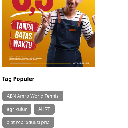
Tag Populer
ABN Amro World Tennis
agrikulur
AHRT
alat reproduksi pria