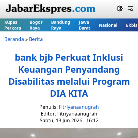
Kupas
Bogor
Bandung
Jawa
Nasional
Ekbis
Perkara
Raya
Raya
Barat
Beranda
»
Berita
bank bjb Perkuat Inklusi
Keuangan Penyandang
Disabilitas melalui Program
DIA KITA
Penulis:
Fitriyanaanugrah
Editor: Fitriyanaanugrah
Sabtu, 13 Jun 2026 - 16:12