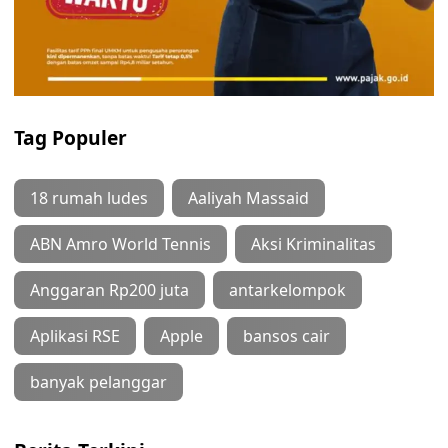
Tag Populer
18 rumah ludes
Aaliyah Massaid
ABN Amro World Tennis
Aksi Kriminalitas
Anggaran Rp200 juta
antarkelompok
Aplikasi RSE
Apple
bansos cair
banyak pelanggar