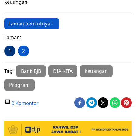
keuangan.
Laman berikutnya
Laman:
1
2
Tag:
Bank BJB
DIA KITA
keuangan
Program
0 Komentar