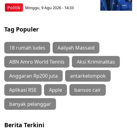
Politik
Minggu, 9 Agu 2026 - 14:33
Tag Populer
18 rumah ludes
Aaliyah Massaid
ABN Amro World Tennis
Aksi Kriminalitas
Anggaran Rp200 juta
antarkelompok
Aplikasi RSE
Apple
bansos cair
banyak pelanggar
Berita Terkini