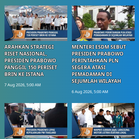
ARAHKAN STRATEGI
MENTERI ESDM SEBUT
RISET NASIONAL,
PRESIDEN PRABOWO
PRESIDEN PRABOWO
PERINTAHKAN PLN
PANGGIL 150 PERISET
SEGERA ATASI
BRIN KE ISTANA
PEMADAMAN DI
SEJUMLAH WILAYAH
7 Aug 2026, 5:00 AM
6 Aug 2026, 5:00 AM