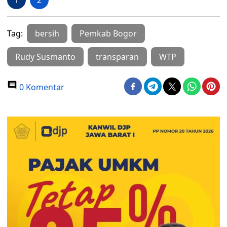
1
2
Tag:
bersih
Pemkab Bogor
Rudy Susmanto
transparan
WTP
0 Komentar