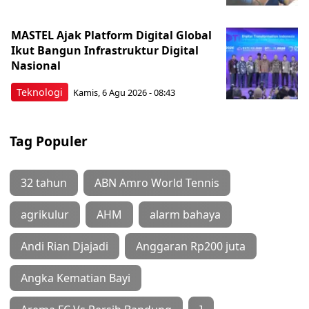
MASTEL Ajak Platform Digital Global
Ikut Bangun Infrastruktur Digital
Nasional
Teknologi
Kamis, 6 Agu 2026 - 08:43
Tag Populer
32 tahun
ABN Amro World Tennis
agrikulur
AHM
alarm bahaya
Andi Rian Djajadi
Anggaran Rp200 juta
Angka Kematian Bayi