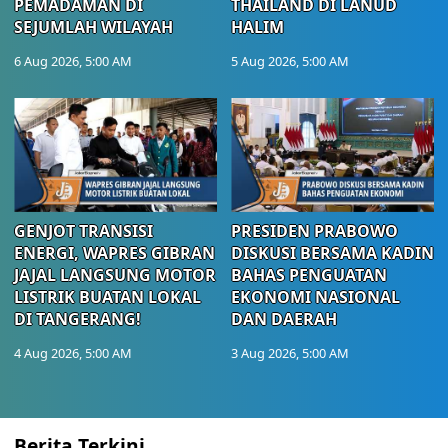
PEMADAMAN DI
THAILAND DI LANUD
SEJUMLAH WILAYAH
HALIM
6 Aug 2026, 5:00 AM
5 Aug 2026, 5:00 AM
GENJOT TRANSISI
PRESIDEN PRABOWO
ENERGI, WAPRES GIBRAN
DISKUSI BERSAMA KADIN
JAJAL LANGSUNG MOTOR
BAHAS PENGUATAN
LISTRIK BUATAN LOKAL
EKONOMI NASIONAL
DI TANGERANG!
DAN DAERAH
4 Aug 2026, 5:00 AM
3 Aug 2026, 5:00 AM
Berita Terkini