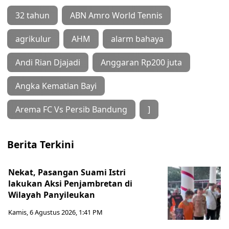
32 tahun
ABN Amro World Tennis
agrikulur
AHM
alarm bahaya
Andi Rian Djajadi
Anggaran Rp200 juta
Angka Kematian Bayi
Arema FC Vs Persib Bandung
]
Berita Terkini
Nekat, Pasangan Suami Istri
lakukan Aksi Penjambretan di
Wilayah Panyileukan
Kamis, 6 Agustus 2026, 1:41 PM