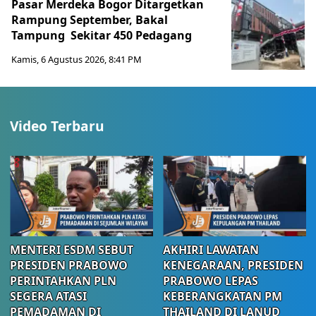
Pasar Merdeka Bogor Ditargetkan
Rampung September, Bakal
Tampung Sekitar 450 Pedagang
Kamis, 6 Agustus 2026, 8:41 PM
Video Terbaru
MENTERI ESDM SEBUT
AKHIRI LAWATAN
PRESIDEN PRABOWO
KENEGARAAN, PRESIDEN
PERINTAHKAN PLN
PRABOWO LEPAS
SEGERA ATASI
KEBERANGKATAN PM
PEMADAMAN DI
THAILAND DI LANUD