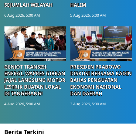
SEJUMLAH WILAYAH
HALIM
6 Aug 2026, 5:00 AM
5 Aug 2026, 5:00 AM
GENJOT TRANSISI
PRESIDEN PRABOWO
ENERGI, WAPRES GIBRAN
DISKUSI BERSAMA KADIN
JAJAL LANGSUNG MOTOR
BAHAS PENGUATAN
LISTRIK BUATAN LOKAL
EKONOMI NASIONAL
DI TANGERANG!
DAN DAERAH
4 Aug 2026, 5:00 AM
3 Aug 2026, 5:00 AM
Berita Terkini