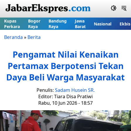
Kupas
Bogor
Bandung
Jawa
Nasional
Ekbis
Perkara
Raya
Raya
Barat
Beranda
»
Berita
Pengamat Nilai Kenaikan
Pertamax Berpotensi Tekan
Daya Beli Warga Masyarakat
Penulis:
Sadam Husein SR.
Editor: Tiara Disa Pratiwi
Rabu, 10 Jun 2026 - 18:57