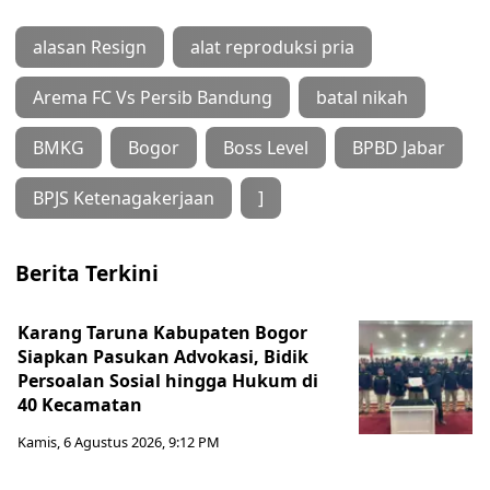
alasan Resign
alat reproduksi pria
Arema FC Vs Persib Bandung
batal nikah
BMKG
Bogor
Boss Level
BPBD Jabar
BPJS Ketenagakerjaan
]
Berita Terkini
Karang Taruna Kabupaten Bogor
Siapkan Pasukan Advokasi, Bidik
Persoalan Sosial hingga Hukum di
40 Kecamatan
Kamis, 6 Agustus 2026, 9:12 PM