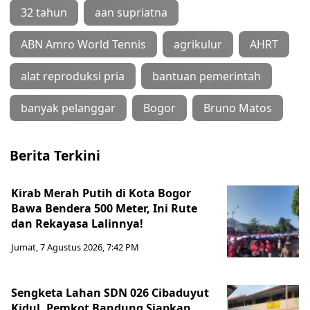
32 tahun
aan supriatna
ABN Amro World Tennis
agrikulur
AHRT
alat reproduksi pria
bantuan pemerintah
banyak pelanggar
Bogor
Bruno Matos
Berita Terkini
Kirab Merah Putih di Kota Bogor
Bawa Bendera 500 Meter, Ini Rute
dan Rekayasa Lalinnya!
Jumat, 7 Agustus 2026, 7:42 PM
Sengketa Lahan SDN 026 Cibaduyut
Kidul, Pemkot Bandung Siapkan