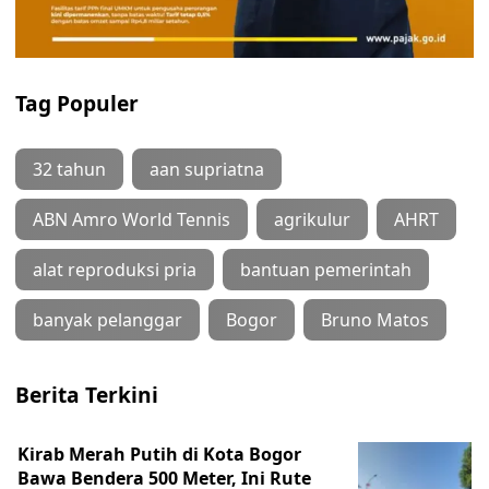
Tag Populer
32 tahun
aan supriatna
ABN Amro World Tennis
agrikulur
AHRT
alat reproduksi pria
bantuan pemerintah
banyak pelanggar
Bogor
Bruno Matos
Berita Terkini
Kirab Merah Putih di Kota Bogor
Bawa Bendera 500 Meter, Ini Rute