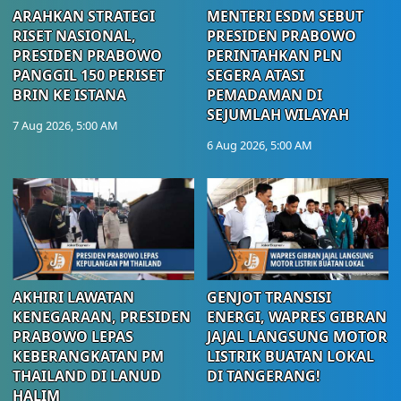
ARAHKAN STRATEGI
MENTERI ESDM SEBUT
RISET NASIONAL,
PRESIDEN PRABOWO
PRESIDEN PRABOWO
PERINTAHKAN PLN
PANGGIL 150 PERISET
SEGERA ATASI
BRIN KE ISTANA
PEMADAMAN DI
SEJUMLAH WILAYAH
7 Aug 2026, 5:00 AM
6 Aug 2026, 5:00 AM
AKHIRI LAWATAN
GENJOT TRANSISI
KENEGARAAN, PRESIDEN
ENERGI, WAPRES GIBRAN
PRABOWO LEPAS
JAJAL LANGSUNG MOTOR
KEBERANGKATAN PM
LISTRIK BUATAN LOKAL
THAILAND DI LANUD
DI TANGERANG!
HALIM