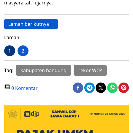
masyarakat,” ujarnya.
Laman berikutnya
Laman:
1
2
Tag:
kabupaten bandung
rekor WTP
0 Komentar