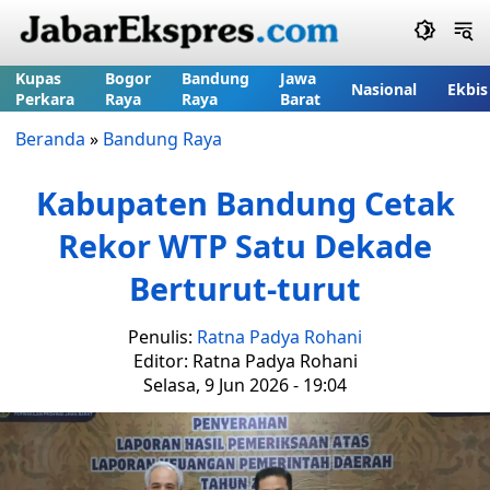
Kupas
Bogor
Bandung
Jawa
Nasional
Ekbis
Perkara
Raya
Raya
Barat
Beranda
»
Bandung Raya
Kabupaten Bandung Cetak
Rekor WTP Satu Dekade
Berturut-turut
Penulis:
Ratna Padya Rohani
Editor: Ratna Padya Rohani
Selasa, 9 Jun 2026 - 19:04