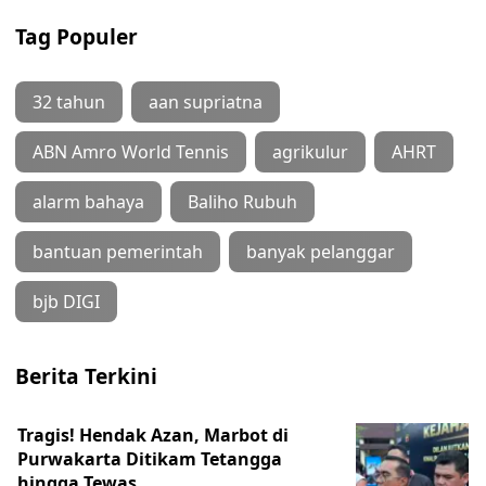
Tag Populer
32 tahun
aan supriatna
ABN Amro World Tennis
agrikulur
AHRT
alarm bahaya
Baliho Rubuh
bantuan pemerintah
banyak pelanggar
bjb DIGI
Berita Terkini
Tragis! Hendak Azan, Marbot di
Purwakarta Ditikam Tetangga
hingga Tewas