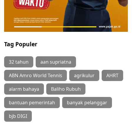
Tag Populer
32 tahun
aan supriatna
ABN Amro World Tennis
agrikulur
AHRT
alarm bahaya
Baliho Rubuh
bantuan pemerintah
banyak pelanggar
bjb DIGI