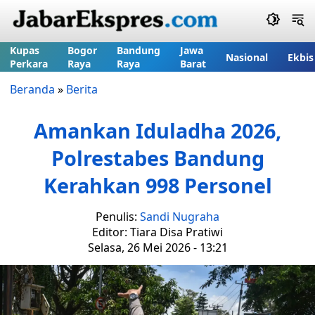
Kupas
Bogor
Bandung
Jawa
Nasional
Ekbis
Perkara
Raya
Raya
Barat
Beranda
»
Berita
Amankan Iduladha 2026,
Polrestabes Bandung
Kerahkan 998 Personel
Penulis:
Sandi Nugraha
Editor: Tiara Disa Pratiwi
Selasa, 26 Mei 2026 - 13:21