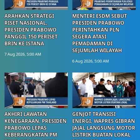
ARAHKAN STRATEGI
MENTERI ESDM SEBUT
RISET NASIONAL,
PRESIDEN PRABOWO
PRESIDEN PRABOWO
PERINTAHKAN PLN
PANGGIL 150 PERISET
SEGERA ATASI
BRIN KE ISTANA
PEMADAMAN DI
SEJUMLAH WILAYAH
7 Aug 2026, 5:00 AM
6 Aug 2026, 5:00 AM
AKHIRI LAWATAN
GENJOT TRANSISI
KENEGARAAN, PRESIDEN
ENERGI, WAPRES GIBRAN
PRABOWO LEPAS
JAJAL LANGSUNG MOTOR
KEBERANGKATAN PM
LISTRIK BUATAN LOKAL