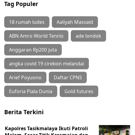
Tag Populer
18 rumah ludes
Aaliyah Massaid
ABN Amro World Tennis
ade londok
Anggaran Rp200 juta
angka covid 19 cirebon melandai
Arief Poyuono
Daftar CPNS
Euforia Piala Dunia
Gold futures
Berita Terkini
Kapolres Tasikmalaya Ikuti Patroli
Malam, Sasar Titik Keramaian dan