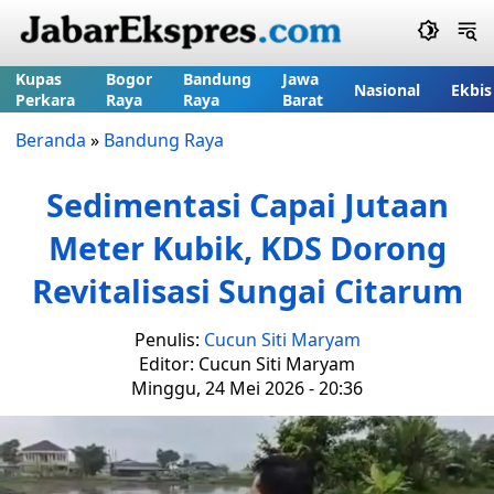
Kupas
Bogor
Bandung
Jawa
Nasional
Ekbis
Perkara
Raya
Raya
Barat
Beranda
»
Bandung Raya
Sedimentasi Capai Jutaan
Meter Kubik, KDS Dorong
Revitalisasi Sungai Citarum
Penulis:
Cucun Siti Maryam
Editor: Cucun Siti Maryam
Minggu, 24 Mei 2026 - 20:36