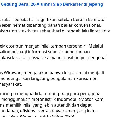
Gedung Baru, 26 Alumni Siap Berkarier di Jepang
sakan perubahan signifikan setelah beralih ke motor
auh lebih hemat dibanding bahan bakar konvensional,
akan untuk aktivitas sehari-hari di tengah lalu lintas kota
otor pun menjadi nilai tambah tersendiri. Melalui
saling berbagi informasi seputar penggunaan
 edukasi kepada masyarakat yang masih ingin mengenal
ius Wirawan, mengatakan bahwa kegiatan ini menjadi
k mendengarkan langsung pengalaman konsumen
asyarakat.
kami ingin menghadirkan ruang bagi para pengguna
a menggunakan motor listrik Indomobil eMotor. Kami
 memiliki nilai yang lebih autentik dan dapat
dahan, efisiensi, serta kenyamanan yang kami
 ujar Pius Wirawan, Sabtu (23/5/2026).