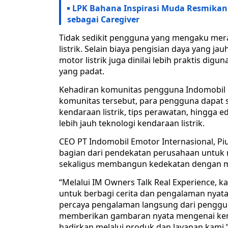
LPK Bahana Inspirasi Muda Resmikan 
sebagai Caregiver
Tidak sedikit pengguna yang mengaku mera
listrik. Selain biaya pengisian daya yang j
motor listrik juga dinilai lebih praktis digun
yang padat.
Kehadiran komunitas pengguna Indomobil eM
komunitas tersebut, para pengguna dapat 
kendaraan listrik, tips perawatan, hingga
lebih jauh teknologi kendaraan listrik.
CEO PT Indomobil Emotor Internasional, P
bagian dari pendekatan perusahaan untu
sekaligus membangun kedekatan dengan m
“Melalui IM Owners Talk Real Experience, 
untuk berbagi cerita dan pengalaman nyat
percaya pengalaman langsung dari pengguna
memberikan gambaran nyata mengenai kemu
hadirkan melalui produk dan layanan kami,”