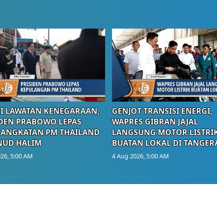
I LAWATAN KENEGARAAN,
GENJOT TRANSISI ENERGI,
DEN PRABOWO LEPAS
WAPRES GIBRAN JAJAL
RANGKATAN PM THAILAND
LANGSUNG MOTOR LISTRI
NUD HALIM
BUATAN LOKAL DI TANGER
26, 5:00 AM
4 Aug 2026, 5:00 AM