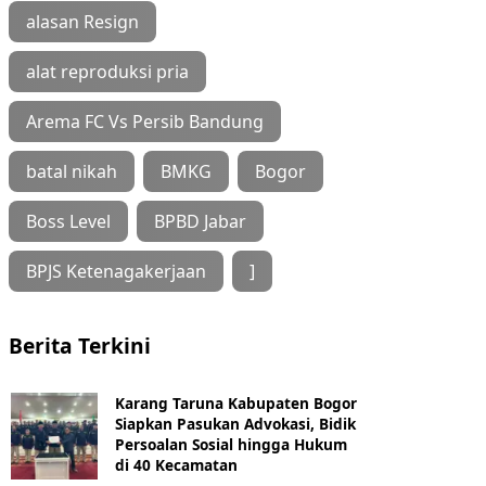
alasan Resign
alat reproduksi pria
Arema FC Vs Persib Bandung
batal nikah
BMKG
Bogor
Boss Level
BPBD Jabar
BPJS Ketenagakerjaan
]
Berita Terkini
Karang Taruna Kabupaten Bogor
Siapkan Pasukan Advokasi, Bidik
Persoalan Sosial hingga Hukum
di 40 Kecamatan