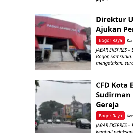
Direktur 
Ajukan Pe
Bogor Raya
Kam
JABAR EKSPRES – 
Bogor, Samsudin,
mengatakan, surat
CFD Kota 
Sudirman 
Gereja
Bogor Raya
Kam
JABAR EKSPRES – 
kembali pelaksan