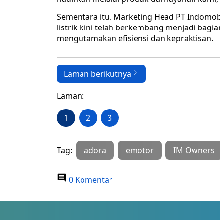
Sementara itu, Marketing Head PT Indomobil
listrik kini telah berkembang menjadi bag
mengutamakan efisiensi dan kepraktisan.
Laman berikutnya
Laman:
1
2
3
Tag:
adora
emotor
IM Owners
0 Komentar