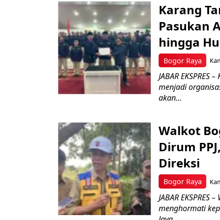
Karang Ta
Pasukan Ad
hingga Hu
Bogor Raya
Kam
JABAR EKSPRES – 
menjadi organisa
akan...
Walkot Bo
Dirum PPJ
Direksi
Bogor Raya
Kam
JABAR EKSPRES – 
menghormati kep
Jaya...