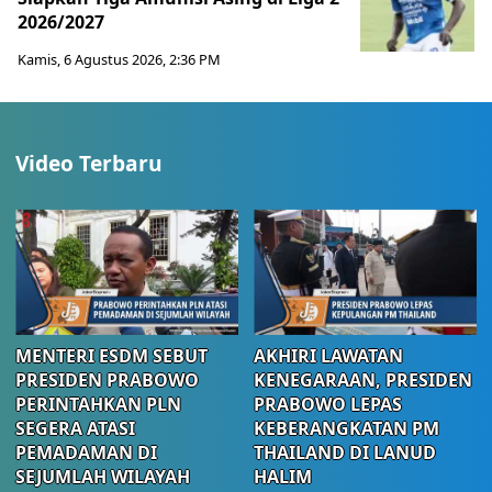
2026/2027
Kamis, 6 Agustus 2026, 2:36 PM
Video Terbaru
MENTERI ESDM SEBUT
AKHIRI LAWATAN
PRESIDEN PRABOWO
KENEGARAAN, PRESIDEN
PERINTAHKAN PLN
PRABOWO LEPAS
SEGERA ATASI
KEBERANGKATAN PM
PEMADAMAN DI
THAILAND DI LANUD
SEJUMLAH WILAYAH
HALIM