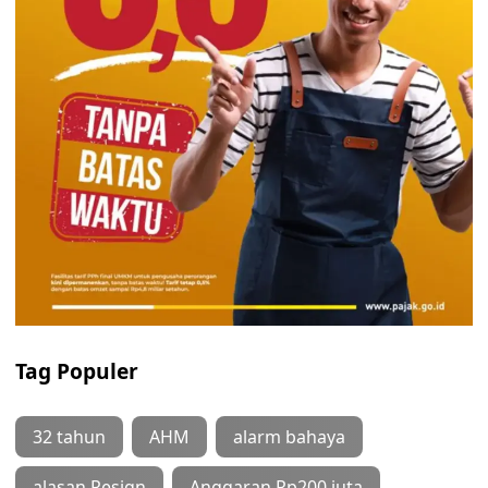
Tag Populer
32 tahun
AHM
alarm bahaya
alasan Resign
Anggaran Rp200 juta