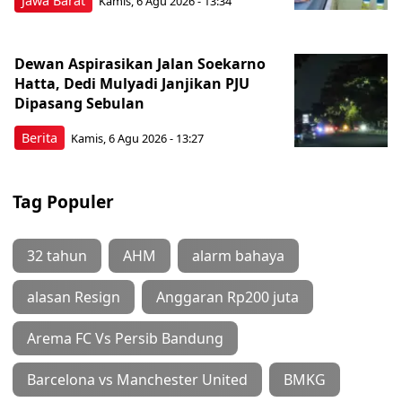
Jawa Barat
Kamis, 6 Agu 2026 - 13:34
Dewan Aspirasikan Jalan Soekarno
Hatta, Dedi Mulyadi Janjikan PJU
Dipasang Sebulan
Berita
Kamis, 6 Agu 2026 - 13:27
Tag Populer
32 tahun
AHM
alarm bahaya
alasan Resign
Anggaran Rp200 juta
Arema FC Vs Persib Bandung
Barcelona vs Manchester United
BMKG