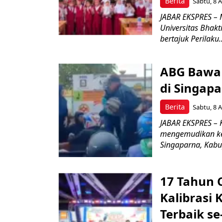
Berita
Sabtu, 8 A
JABAR EKSPRES – 
Universitas Bhak
bertajuk Perilaku..
ABG Bawa 
di Singapa
Berita
Sabtu, 8 A
JABAR EKSPRES –
mengemudikan ken
Singaparna, Kabup
17 Tahun 
Kalibrasi 
Terbaik se