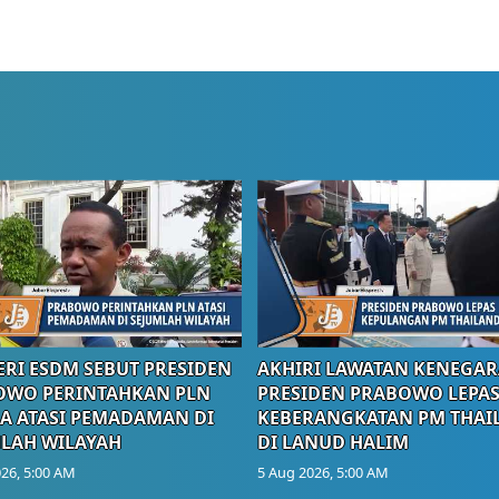
RI ESDM SEBUT PRESIDEN
AKHIRI LAWATAN KENEGAR
OWO PERINTAHKAN PLN
PRESIDEN PRABOWO LEPA
A ATASI PEMADAMAN DI
KEBERANGKATAN PM THAI
LAH WILAYAH
DI LANUD HALIM
26, 5:00 AM
5 Aug 2026, 5:00 AM