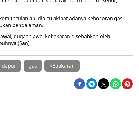
erbantu dengan suplai air dari hidran tersebut,”
munculan api dipicu akibat adanya kebocoran gas.
kukan pendalaman.
gawai, dugaan awal kebakaran disebabkan oleh
buhnya.(San).
dapur
gas
KEbakaran