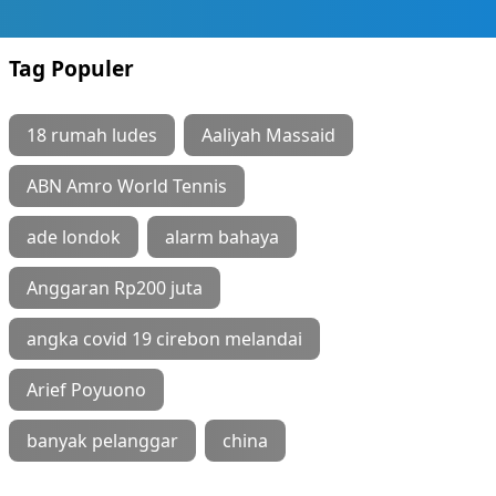
Tag Populer
18 rumah ludes
Aaliyah Massaid
ABN Amro World Tennis
ade londok
alarm bahaya
Anggaran Rp200 juta
angka covid 19 cirebon melandai
Arief Poyuono
banyak pelanggar
china