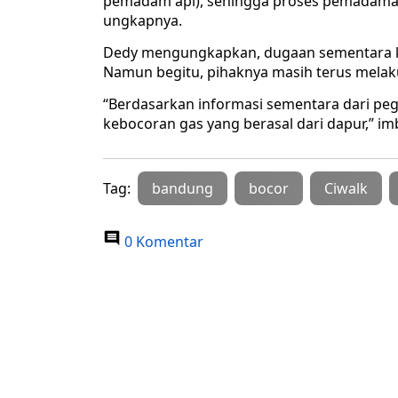
pemadam api), sehingga proses pemadaman t
ungkapnya.
Dedy mengungkapkan, dugaan sementara ke
Namun begitu, pihaknya masih terus mela
“Berdasarkan informasi sementara dari pe
kebocoran gas yang berasal dari dapur,” im
Tag:
bandung
bocor
Ciwalk
0 Komentar