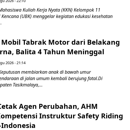
gu 2026 - 22:10
Mahasiswa Kuliah Kerja Nyata (KKN) Kelompok 11
ti Kencana (UBK) menggelar kegiatan edukasi kesehatan
.
Mobil Tabrak Motor dari Belakang
rna, Balita 4 Tahun Meninggal
gu 2026 - 21:14
 Keputusan membiarkan anak di bawah umur
daraan di jalan umum kembali berujung fatal.Di
aten Tasikmalaya,...
Cetak Agen Perubahan, AHM
Kompetensi Instruktur Safety Riding
-Indonesia