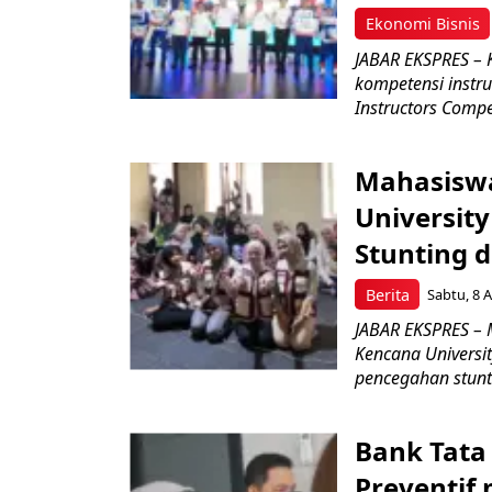
Ekonomi Bisnis
JABAR EKSPRES – 
kompetensi instru
Instructors Compet
Mahasiswa
Universit
Stunting 
Berita
Sabtu, 8 A
JABAR EKSPRES – 
Kencana Universi
pencegahan stunti
Bank Tata
Preventif 