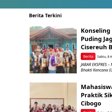
Berita Terkini
Konseling 
Puding Ja
Cisereuh 
Berita
Sabtu, 8 A
JABAR EKSPRES – 
Bhakti Kencana (U
Mahasiswa
Praktik Si
Cibogo