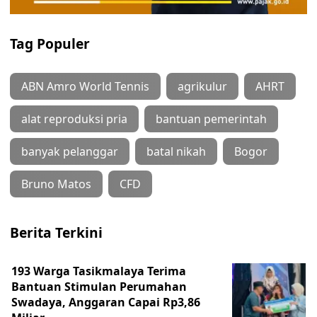
Tag Populer
ABN Amro World Tennis
agrikulur
AHRT
alat reproduksi pria
bantuan pemerintah
banyak pelanggar
batal nikah
Bogor
Bruno Matos
CFD
Berita Terkini
193 Warga Tasikmalaya Terima
Bantuan Stimulan Perumahan
Swadaya, Anggaran Capai Rp3,86