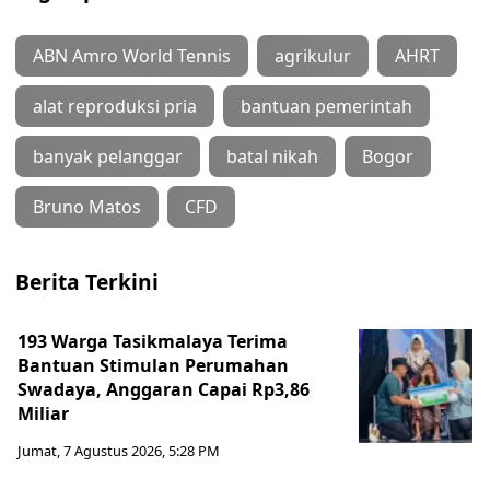
ABN Amro World Tennis
agrikulur
AHRT
alat reproduksi pria
bantuan pemerintah
banyak pelanggar
batal nikah
Bogor
Bruno Matos
CFD
Berita Terkini
193 Warga Tasikmalaya Terima
Bantuan Stimulan Perumahan
Swadaya, Anggaran Capai Rp3,86
Miliar
Jumat, 7 Agustus 2026, 5:28 PM