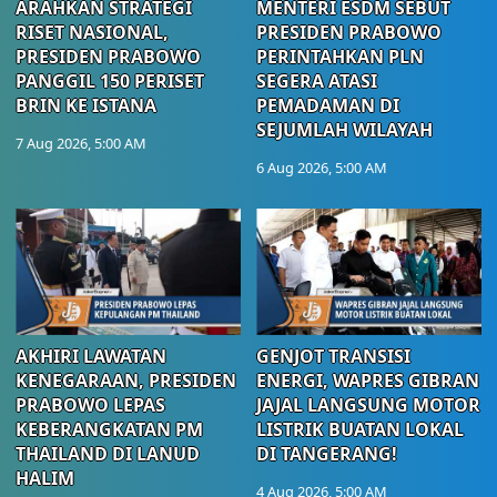
ARAHKAN STRATEGI
MENTERI ESDM SEBUT
RISET NASIONAL,
PRESIDEN PRABOWO
PRESIDEN PRABOWO
PERINTAHKAN PLN
PANGGIL 150 PERISET
SEGERA ATASI
BRIN KE ISTANA
PEMADAMAN DI
SEJUMLAH WILAYAH
7 Aug 2026, 5:00 AM
6 Aug 2026, 5:00 AM
AKHIRI LAWATAN
GENJOT TRANSISI
KENEGARAAN, PRESIDEN
ENERGI, WAPRES GIBRAN
PRABOWO LEPAS
JAJAL LANGSUNG MOTOR
KEBERANGKATAN PM
LISTRIK BUATAN LOKAL
THAILAND DI LANUD
DI TANGERANG!
HALIM
4 Aug 2026, 5:00 AM