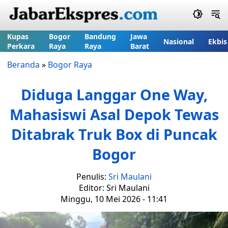
Kupas
Bogor
Bandung
Jawa
Nasional
Ekbis
Perkara
Raya
Raya
Barat
Beranda
»
Bogor Raya
Diduga Langgar One Way,
Mahasiswi Asal Depok Tewas
Ditabrak Truk Box di Puncak
Bogor
Penulis:
Sri Maulani
Editor: Sri Maulani
Minggu, 10 Mei 2026 - 11:41