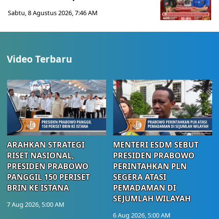
Sabtu, 8 Agustus 2026, 7:46 AM
Video Terbaru
ARAHKAN STRATEGI
MENTERI ESDM SEBUT
RISET NASIONAL,
PRESIDEN PRABOWO
PRESIDEN PRABOWO
PERINTAHKAN PLN
PANGGIL 150 PERISET
SEGERA ATASI
BRIN KE ISTANA
PEMADAMAN DI
SEJUMLAH WILAYAH
7 Aug 2026, 5:00 AM
6 Aug 2026, 5:00 AM