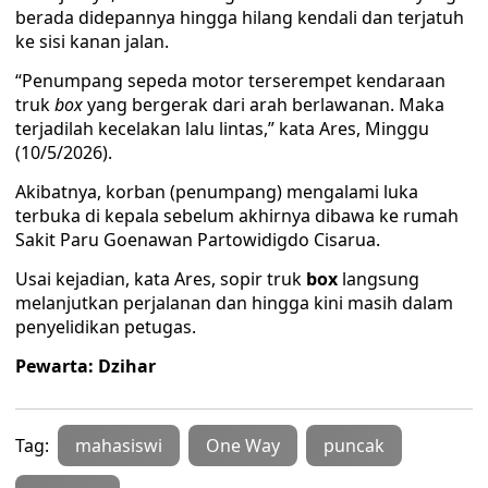
berada didepannya hingga hilang kendali dan terjatuh
ke sisi kanan jalan.
“Penumpang sepeda motor terserempet kendaraan
truk
box
yang bergerak dari arah berlawanan. Maka
terjadilah kecelakan lalu lintas,” kata Ares, Minggu
(10/5/2026).
Akibatnya, korban (penumpang) mengalami luka
terbuka di kepala sebelum akhirnya dibawa ke rumah
Sakit Paru Goenawan Partowidigdo Cisarua.
Usai kejadian, kata Ares, sopir truk
box
langsung
melanjutkan perjalanan dan hingga kini masih dalam
penyelidikan petugas.
Pewarta: Dzihar
Tag:
mahasiswi
One Way
puncak