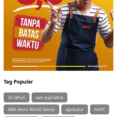
Tag Populer
32 tahun
aan supriatna
ABN Amro World Tennis
agrikulur
AHRT