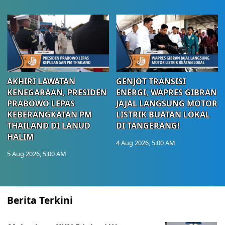
AKHIRI LAWATAN
GENJOT TRANSISI
KENEGARAAN, PRESIDEN
ENERGI, WAPRES GIBRAN
PRABOWO LEPAS
JAJAL LANGSUNG MOTOR
KEBERANGKATAN PM
LISTRIK BUATAN LOKAL
THAILAND DI LANUD
DI TANGERANG!
HALIM
4 Aug 2026, 5:00 AM
5 Aug 2026, 5:00 AM
Berita Terkini