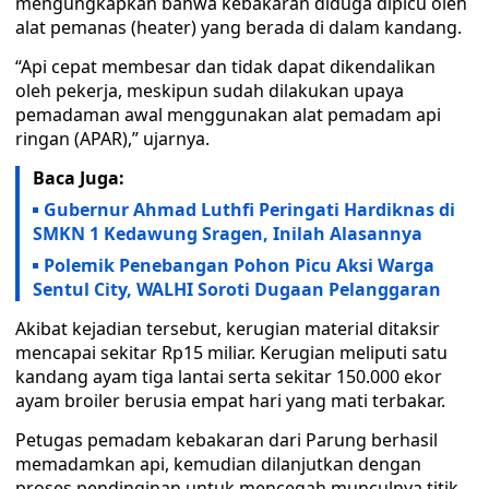
mengungkapkan bahwa kebakaran diduga dipicu oleh
alat pemanas (heater) yang berada di dalam kandang.
“Api cepat membesar dan tidak dapat dikendalikan
oleh pekerja, meskipun sudah dilakukan upaya
pemadaman awal menggunakan alat pemadam api
ringan (APAR),” ujarnya.
Baca Juga:
Gubernur Ahmad Luthfi Peringati Hardiknas di
SMKN 1 Kedawung Sragen, Inilah Alasannya
Polemik Penebangan Pohon Picu Aksi Warga
Sentul City, WALHI Soroti Dugaan Pelanggaran
Akibat kejadian tersebut, kerugian material ditaksir
mencapai sekitar Rp15 miliar. Kerugian meliputi satu
kandang ayam tiga lantai serta sekitar 150.000 ekor
ayam broiler berusia empat hari yang mati terbakar.
Petugas pemadam kebakaran dari Parung berhasil
memadamkan api, kemudian dilanjutkan dengan
proses pendinginan untuk mencegah munculnya titik