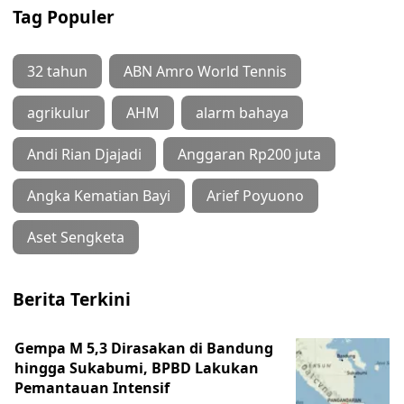
Tag Populer
32 tahun
ABN Amro World Tennis
agrikulur
AHM
alarm bahaya
Andi Rian Djajadi
Anggaran Rp200 juta
Angka Kematian Bayi
Arief Poyuono
Aset Sengketa
Berita Terkini
Gempa M 5,3 Dirasakan di Bandung
hingga Sukabumi, BPBD Lakukan
Pemantauan Intensif