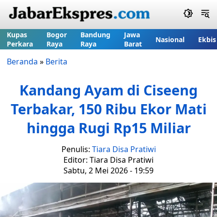
Kupas
Bogor
Bandung
Jawa
Nasional
Ekbis
Perkara
Raya
Raya
Barat
Beranda
»
Berita
Kandang Ayam di Ciseeng
Terbakar, 150 Ribu Ekor Mati
hingga Rugi Rp15 Miliar
Penulis:
Tiara Disa Pratiwi
Editor: Tiara Disa Pratiwi
Sabtu, 2 Mei 2026 - 19:59