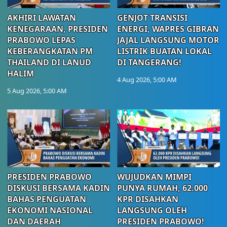
AKHIRI LAWATAN
GENJOT TRANSISI
KENEGARAAN, PRESIDEN
ENERGI, WAPRES GIBRAN
PRABOWO LEPAS
JAJAL LANGSUNG MOTOR
KEBERANGKATAN PM
LISTRIK BUATAN LOKAL
THAILAND DI LANUD
DI TANGERANG!
HALIM
4 Aug 2026, 5:00 AM
5 Aug 2026, 5:00 AM
PRESIDEN PRABOWO
WUJUDKAN MIMPI
DISKUSI BERSAMA KADIN
PUNYA RUMAH, 62.000
BAHAS PENGUATAN
KPR DISAHKAN
EKONOMI NASIONAL
LANGSUNG OLEH
DAN DAERAH
PRESIDEN PRABOWO!