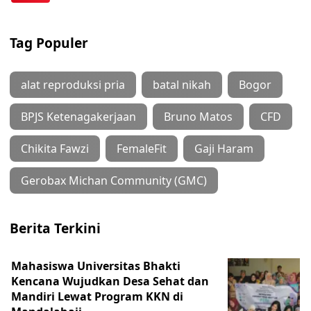
Tag Populer
alat reproduksi pria
batal nikah
Bogor
BPJS Ketenagakerjaan
Bruno Matos
CFD
Chikita Fawzi
FemaleFit
Gaji Haram
Gerobax Michan Community (GMC)
Berita Terkini
Mahasiswa Universitas Bhakti
Kencana Wujudkan Desa Sehat dan
Mandiri Lewat Program KKN di