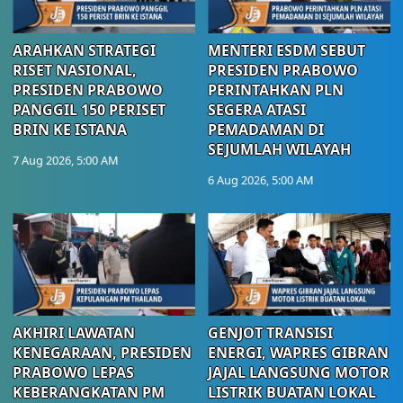
ARAHKAN STRATEGI
MENTERI ESDM SEBUT
RISET NASIONAL,
PRESIDEN PRABOWO
PRESIDEN PRABOWO
PERINTAHKAN PLN
PANGGIL 150 PERISET
SEGERA ATASI
BRIN KE ISTANA
PEMADAMAN DI
SEJUMLAH WILAYAH
7 Aug 2026, 5:00 AM
6 Aug 2026, 5:00 AM
AKHIRI LAWATAN
GENJOT TRANSISI
KENEGARAAN, PRESIDEN
ENERGI, WAPRES GIBRAN
PRABOWO LEPAS
JAJAL LANGSUNG MOTOR
KEBERANGKATAN PM
LISTRIK BUATAN LOKAL