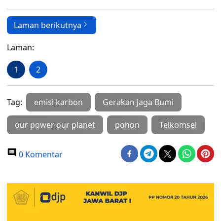
Laman berikutnya
Laman:
1
2
Tag:
emisi karbon
Gerakan Jaga Bumi
our power our planet
pohon
Telkomsel
0 Komentar