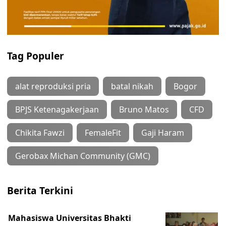
Tag Populer
alat reproduksi pria
batal nikah
Bogor
BPJS Ketenagakerjaan
Bruno Matos
CFD
Chikita Fawzi
FemaleFit
Gaji Haram
Gerobax Michan Community (GMC)
Berita Terkini
Mahasiswa Universitas Bhakti