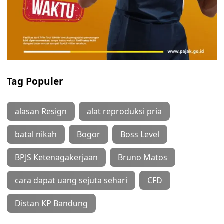
Tag Populer
alasan Resign
alat reproduksi pria
batal nikah
Bogor
Boss Level
BPJS Ketenagakerjaan
Bruno Matos
cara dapat uang sejuta sehari
CFD
Distan KP Bandung