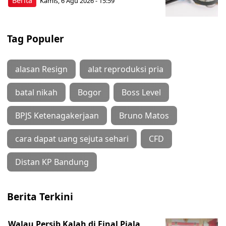
Berita
Kamis, 6 Agu 2026 - 15:59
Tag Populer
alasan Resign
alat reproduksi pria
batal nikah
Bogor
Boss Level
BPJS Ketenagakerjaan
Bruno Matos
cara dapat uang sejuta sehari
CFD
Distan KP Bandung
Berita Terkini
Walau Persib Kalah di Final Piala