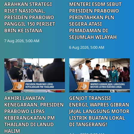
ARAHKAN STRATEGI
MENTERI ESDM SEBUT
RISET NASIONAL,
PRESIDEN PRABOWO
PRESIDEN PRABOWO
PERINTAHKAN PLN
PANGGIL 150 PERISET
SEGERA ATASI
BRIN KE ISTANA
PEMADAMAN DI
SEJUMLAH WILAYAH
7 Aug 2026, 5:00 AM
6 Aug 2026, 5:00 AM
AKHIRI LAWATAN
GENJOT TRANSISI
KENEGARAAN, PRESIDEN
ENERGI, WAPRES GIBRAN
PRABOWO LEPAS
JAJAL LANGSUNG MOTOR
KEBERANGKATAN PM
LISTRIK BUATAN LOKAL
THAILAND DI LANUD
DI TANGERANG!
HALIM