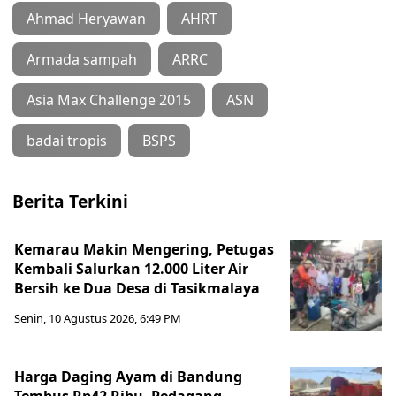
Ahmad Heryawan
AHRT
Armada sampah
ARRC
Asia Max Challenge 2015
ASN
badai tropis
BSPS
Berita Terkini
Kemarau Makin Mengering, Petugas
Kembali Salurkan 12.000 Liter Air
Bersih ke Dua Desa di Tasikmalaya
Senin, 10 Agustus 2026, 6:49 PM
Harga Daging Ayam di Bandung
Tembus Rp42 Ribu, Pedagang