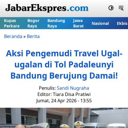
Kupas
Bogor
Bandung
Jawa
Nasional
Ekbis
Perkara
Raya
Raya
Barat
Beranda
»
Berita
Aksi Pengemudi Travel Ugal-
ugalan di Tol Padaleunyi
Bandung Berujung Damai!
Penulis:
Sandi Nugraha
Editor: Tiara Disa Pratiwi
Jumat, 24 Apr 2026 - 13:55