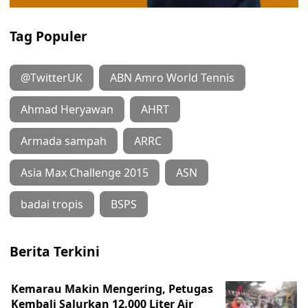
Tag Populer
@TwitterUK
ABN Amro World Tennis
Ahmad Heryawan
AHRT
Armada sampah
ARRC
Asia Max Challenge 2015
ASN
badai tropis
BSPS
Berita Terkini
Kemarau Makin Mengering, Petugas
Kembali Salurkan 12.000 Liter Air