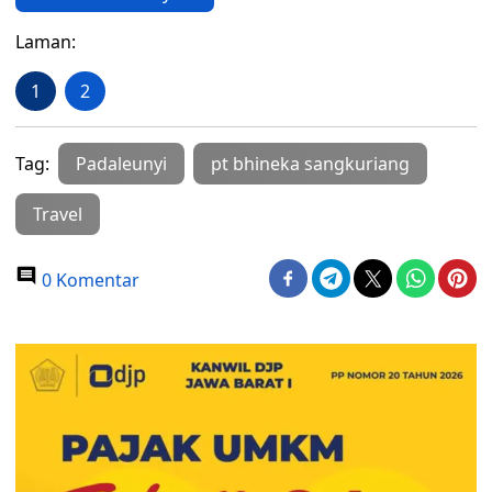
Laman:
1
2
Tag:
Padaleunyi
pt bhineka sangkuriang
Travel
0 Komentar