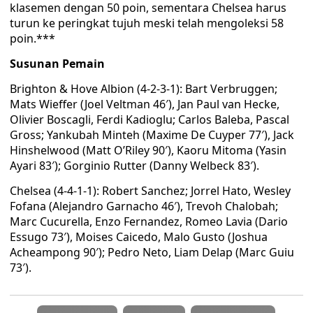
klasemen dengan 50 poin, sementara Chelsea harus
turun ke peringkat tujuh meski telah mengoleksi 58
poin.***
Susunan Pemain
Brighton & Hove Albion (4-2-3-1): Bart Verbruggen;
Mats Wieffer (Joel Veltman 46′), Jan Paul van Hecke,
Olivier Boscagli, Ferdi Kadioglu; Carlos Baleba, Pascal
Gross; Yankubah Minteh (Maxime De Cuyper 77′), Jack
Hinshelwood (Matt O’Riley 90′), Kaoru Mitoma (Yasin
Ayari 83′); Gorginio Rutter (Danny Welbeck 83′).
Chelsea (4-4-1-1): Robert Sanchez; Jorrel Hato, Wesley
Fofana (Alejandro Garnacho 46′), Trevoh Chalobah;
Marc Cucurella, Enzo Fernandez, Romeo Lavia (Dario
Essugo 73′), Moises Caicedo, Malo Gusto (Joshua
Acheampong 90′); Pedro Neto, Liam Delap (Marc Guiu
73′).