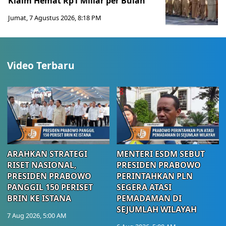
Klaim Hemat Rp1 Miliar per Bulan
Jumat, 7 Agustus 2026, 8:18 PM
Video Terbaru
ARAHKAN STRATEGI
MENTERI ESDM SEBUT
RISET NASIONAL,
PRESIDEN PRABOWO
PRESIDEN PRABOWO
PERINTAHKAN PLN
PANGGIL 150 PERISET
SEGERA ATASI
BRIN KE ISTANA
PEMADAMAN DI
SEJUMLAH WILAYAH
7 Aug 2026, 5:00 AM