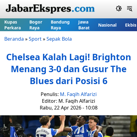
Kupas
Bogor
Bandung
Jawa
Nasional
Ekbis
Perkara
Raya
Raya
Barat
Beranda
»
Sport
»
Sepak Bola
Chelsea Kalah Lagi! Brighton
Menang 3-0 dan Gusur The
Blues dari Posisi 6
Penulis:
M. Faqih Alfarizi
Editor: M. Faqih Alfarizi
Rabu, 22 Apr 2026 - 10:08