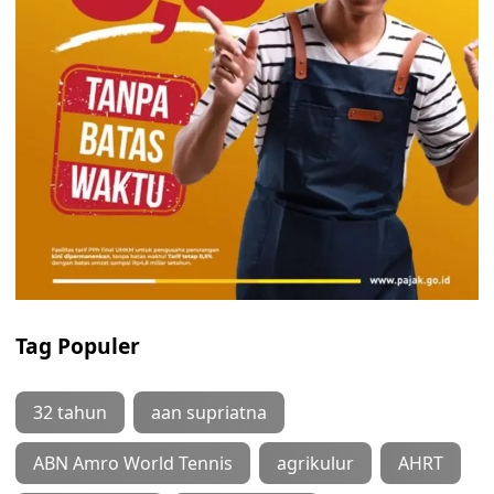
Tag Populer
32 tahun
aan supriatna
ABN Amro World Tennis
agrikulur
AHRT