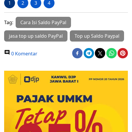
1
2
3
4
Tag:
Cara Isi Saldo PayPal
jasa top up saldo PayPal
Top up Saldo Paypal
0 Komentar