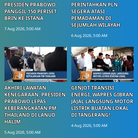
PRESIDEN PRABOWO
PERINTAHKAN PLN
PANGGIL 150 PERISET
SEGERA ATASI
BRIN KE ISTANA
PEMADAMAN DI
SEJUMLAH WILAYAH
7 Aug 2026, 5:00 AM
6 Aug 2026, 5:00 AM
AKHIRI LAWATAN
GENJOT TRANSISI
KENEGARAAN, PRESIDEN
ENERGI, WAPRES GIBRAN
PRABOWO LEPAS
JAJAL LANGSUNG MOTOR
KEBERANGKATAN PM
LISTRIK BUATAN LOKAL
THAILAND DI LANUD
DI TANGERANG!
HALIM
4 Aug 2026, 5:00 AM
5 Aug 2026, 5:00 AM