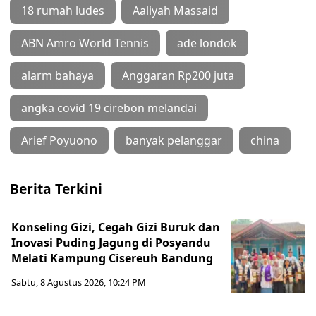
18 rumah ludes
Aaliyah Massaid
ABN Amro World Tennis
ade londok
alarm bahaya
Anggaran Rp200 juta
angka covid 19 cirebon melandai
Arief Poyuono
banyak pelanggar
china
Berita Terkini
Konseling Gizi, Cegah Gizi Buruk dan
Inovasi Puding Jagung di Posyandu
Melati Kampung Cisereuh Bandung
Sabtu, 8 Agustus 2026, 10:24 PM