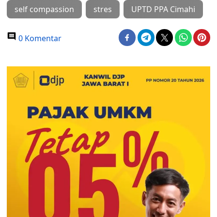
self compassion
stres
UPTD PPA Cimahi
0 Komentar