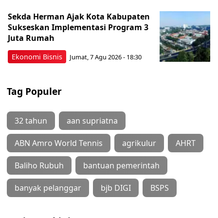
Sekda Herman Ajak Kota Kabupaten
Sukseskan Implementasi Program 3
Juta Rumah
Ekonomi Bisnis
Jumat, 7 Agu 2026 - 18:30
Tag Populer
32 tahun
aan supriatna
ABN Amro World Tennis
agrikulur
AHRT
Baliho Rubuh
bantuan pemerintah
banyak pelanggar
bjb DIGI
BSPS