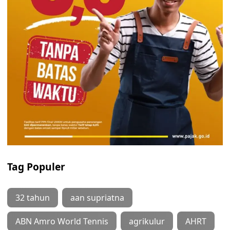
Tag Populer
32 tahun
aan supriatna
ABN Amro World Tennis
agrikulur
AHRT