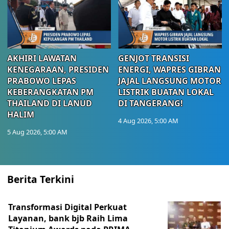
AKHIRI LAWATAN
GENJOT TRANSISI
KENEGARAAN, PRESIDEN
ENERGI, WAPRES GIBRAN
PRABOWO LEPAS
JAJAL LANGSUNG MOTOR
KEBERANGKATAN PM
LISTRIK BUATAN LOKAL
THAILAND DI LANUD
DI TANGERANG!
HALIM
4 Aug 2026, 5:00 AM
5 Aug 2026, 5:00 AM
Berita Terkini
Transformasi Digital Perkuat
Layanan, bank bjb Raih Lima