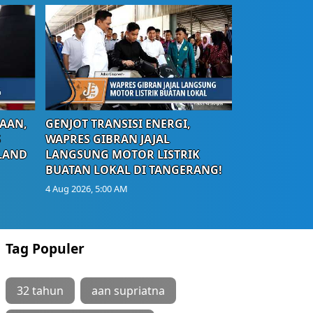
AAN,
GENJOT TRANSISI ENERGI,
S
WAPRES GIBRAN JAJAL
LAND
LANGSUNG MOTOR LISTRIK
BUATAN LOKAL DI TANGERANG!
4 Aug 2026, 5:00 AM
Tag Populer
32 tahun
aan supriatna