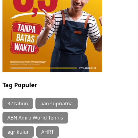
Tag Populer
32 tahun
aan supriatna
ABN Amro World Tennis
agrikulur
AHRT