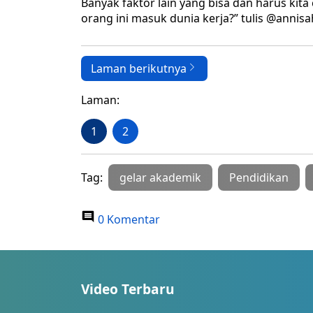
Banyak faktor lain yang bisa dan harus kit
orang ini masuk dunia kerja?” tulis @anni
Laman berikutnya
Laman:
1
2
Tag:
gelar akademik
Pendidikan
0 Komentar
Video Terbaru