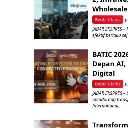
Wholesale
Berita Utama
J
JABAR EKSPRES – P
efektif berlaku se
BATIC 202
Depan AI, 
Digital
Berita Utama
J
JABAR EKSPRES – 
mendorong transfo
International...
Transform