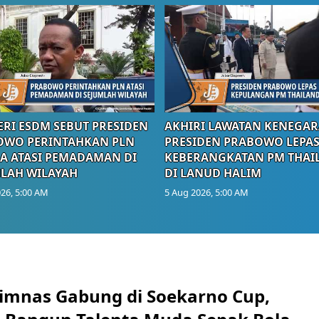
RI ESDM SEBUT PRESIDEN
AKHIRI LAWATAN KENEGAR
OWO PERINTAHKAN PLN
PRESIDEN PRABOWO LEPA
A ATASI PEMADAMAN DI
KEBERANGKATAN PM THAI
LAH WILAYAH
DI LANUD HALIM
26, 5:00 AM
5 Aug 2026, 5:00 AM
imnas Gabung di Soekarno Cup,