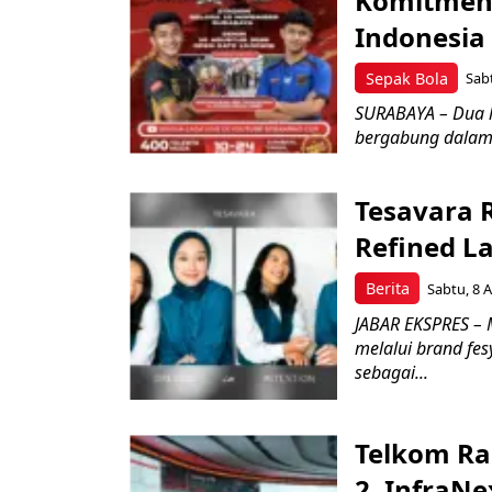
Komitmen 
Indonesia
Sepak Bola
Sabt
SURABAYA – Dua l
bergabung dalam 
Tesavara 
Refined L
Berita
Sabtu, 8 A
JABAR EKSPRES – M
melalui brand fe
sebagai...
Telkom Ra
2, InfraNe