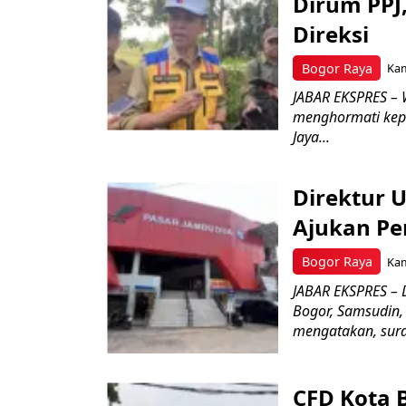
Dirum PPJ
Direksi
Bogor Raya
Kam
JABAR EKSPRES – 
menghormati kep
Jaya...
Direktur 
Ajukan Pe
Bogor Raya
Kam
JABAR EKSPRES – 
Bogor, Samsudin,
mengatakan, surat
CFD Kota 