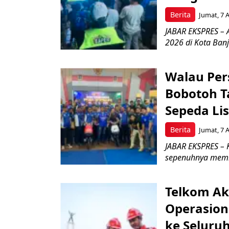
Berita
Jumat, 7 
JABAR EKSPRES – 
2026 di Kota Ban
Walau Pers
Bobotoh T
Sepeda Lis
Berita
Jumat, 7 
JABAR EKSPRES – K
sepenuhnya memb
Telkom Ak
Operasion
ke Seluru