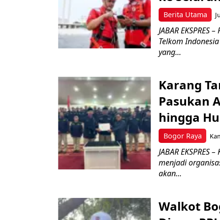
Berita Utama
J
JABAR EKSPRES – 
Telkom Indonesia 
yang...
Karang Ta
Pasukan Ad
hingga Hu
Bogor Raya
Kam
JABAR EKSPRES – 
menjadi organisa
akan...
Walkot Bo