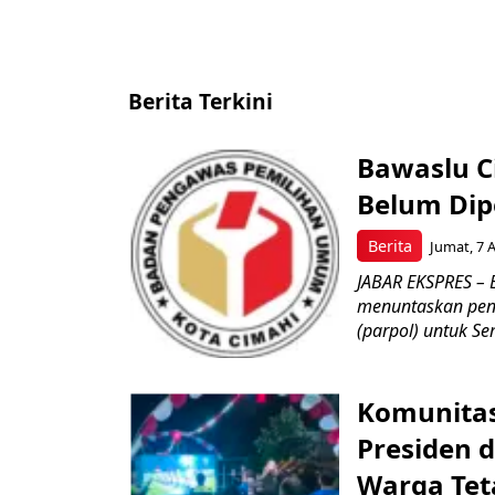
Berita Terkini
Bawaslu Ci
Belum Dipe
Berita
Jumat, 7 
JABAR EKSPRES – 
menuntaskan peng
(parpol) untuk Sem
Komunitas
Presiden 
Warga Tet