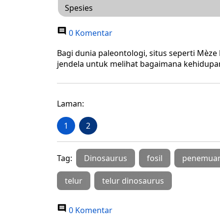
Spesies
0 Komentar
Bagi dunia paleontologi, situs seperti Mèze 
jendela untuk melihat bagaimana kehidupa
Laman:
1
2
Tag:
Dinosaurus
fosil
penemua
telur
telur dinosaurus
0 Komentar