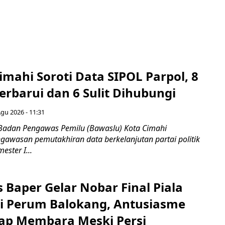
mahi Soroti Data SIPOL Parpol, 8
rbarui dan 6 Sulit Dihubungi
Agu 2026 - 11:31
Badan Pengawas Pemilu (Bawaslu) Kota Cimahi
awasan pemutakhiran data berkelanjutan partai politik
ester I...
 Baper Gelar Nobar Final Piala
di Perum Balokang, Antusiasme
ap Membara Meski Persi