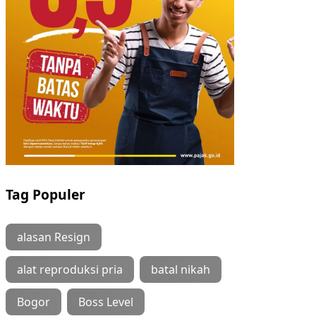
Tag Populer
alasan Resign
alat reproduksi pria
batal nikah
Bogor
Boss Level