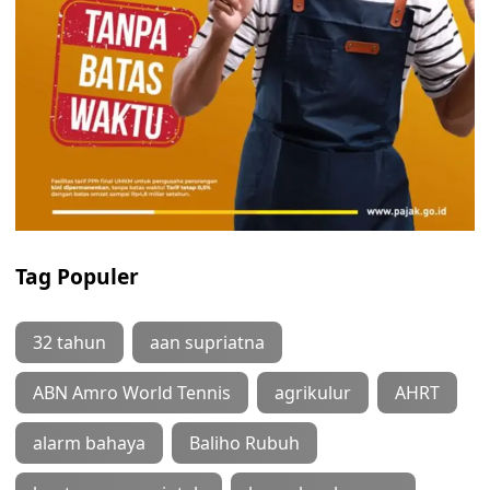
Tag Populer
32 tahun
aan supriatna
ABN Amro World Tennis
agrikulur
AHRT
alarm bahaya
Baliho Rubuh