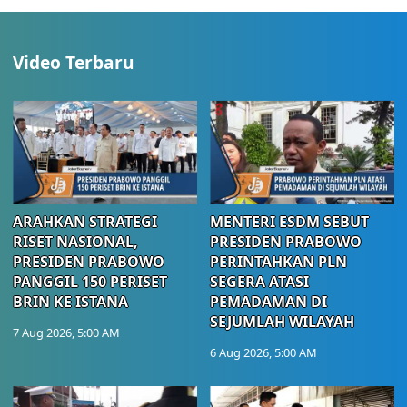
Video Terbaru
ARAHKAN STRATEGI
MENTERI ESDM SEBUT
RISET NASIONAL,
PRESIDEN PRABOWO
PRESIDEN PRABOWO
PERINTAHKAN PLN
PANGGIL 150 PERISET
SEGERA ATASI
BRIN KE ISTANA
PEMADAMAN DI
SEJUMLAH WILAYAH
7 Aug 2026, 5:00 AM
6 Aug 2026, 5:00 AM