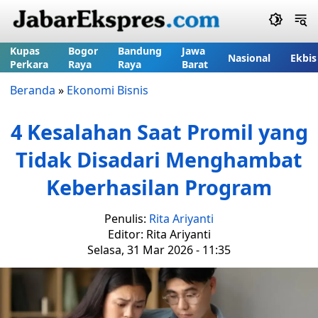
Kupas
Bogor
Bandung
Jawa
Nasional
Ekbis
Perkara
Raya
Raya
Barat
Beranda
»
Ekonomi Bisnis
4 Kesalahan Saat Promil yang
Tidak Disadari Menghambat
Keberhasilan Program
Penulis:
Rita Ariyanti
Editor: Rita Ariyanti
Selasa, 31 Mar 2026 - 11:35