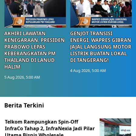
AKHIRI LAWATAN
GENJOT TRANSISI
KENEGARAAN, PRESIDEN
ENERGI, WAPRES GIBRAN
PRABOWO LEPAS
JAJAL LANGSUNG MOTOR
KEBERANGKATAN PM
LISTRIK BUATAN LOKAL
THAILAND DI LANUD
DI TANGERANG!
HALIM
4 Aug 2026, 5:00 AM
5 Aug 2026, 5:00 AM
Berita Terkini
Telkom Rampungkan Spin-Off
InfraCo Tahap 2, InfraNexia Jadi Pilar
Utama Bisnis Wholesale