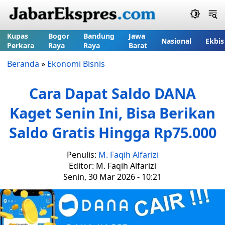
Kupas
Bogor
Bandung
Jawa
Nasional
Ekbis
Perkara
Raya
Raya
Barat
Beranda
»
Ekonomi Bisnis
Cara Dapat Saldo DANA
Kaget Senin Ini, Bisa Berikan
Saldo Gratis Hingga Rp75.000
Penulis:
M. Faqih Alfarizi
Editor: M. Faqih Alfarizi
Senin, 30 Mar 2026 - 10:21