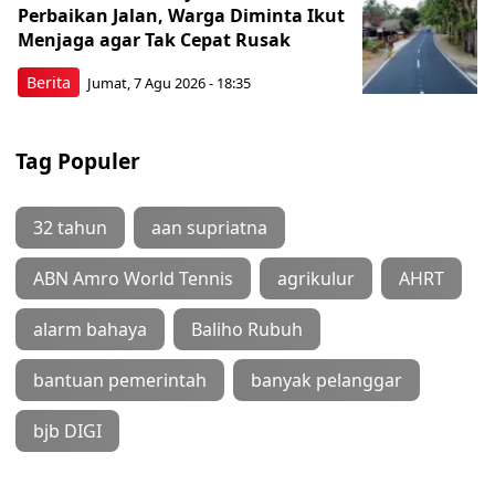
Perbaikan Jalan, Warga Diminta Ikut
Menjaga agar Tak Cepat Rusak
Berita
Jumat, 7 Agu 2026 - 18:35
Tag Populer
32 tahun
aan supriatna
ABN Amro World Tennis
agrikulur
AHRT
alarm bahaya
Baliho Rubuh
bantuan pemerintah
banyak pelanggar
bjb DIGI