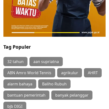
Tag Populer
32 tahun
aan supriatna
ABN Amro World Tennis
agrikulur
AHRT
alarm bahaya
Baliho Rubuh
bantuan pemerintah
banyak pelanggar
bjb DIGI