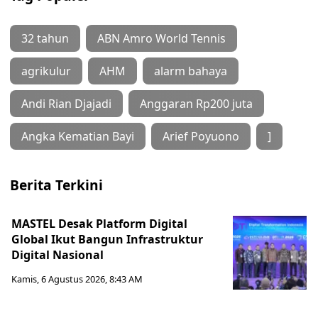
32 tahun
ABN Amro World Tennis
agrikulur
AHM
alarm bahaya
Andi Rian Djajadi
Anggaran Rp200 juta
Angka Kematian Bayi
Arief Poyuono
]
Berita Terkini
MASTEL Desak Platform Digital
Global Ikut Bangun Infrastruktur
Digital Nasional
Kamis, 6 Agustus 2026, 8:43 AM