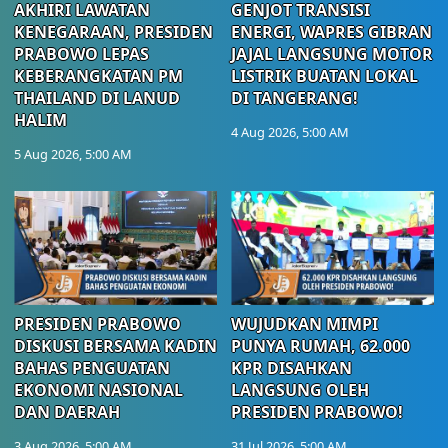
AKHIRI LAWATAN
GENJOT TRANSISI
KENEGARAAN, PRESIDEN
ENERGI, WAPRES GIBRAN
PRABOWO LEPAS
JAJAL LANGSUNG MOTOR
KEBERANGKATAN PM
LISTRIK BUATAN LOKAL
THAILAND DI LANUD
DI TANGERANG!
HALIM
4 Aug 2026, 5:00 AM
5 Aug 2026, 5:00 AM
PRESIDEN PRABOWO
WUJUDKAN MIMPI
DISKUSI BERSAMA KADIN
PUNYA RUMAH, 62.000
BAHAS PENGUATAN
KPR DISAHKAN
EKONOMI NASIONAL
LANGSUNG OLEH
DAN DAERAH
PRESIDEN PRABOWO!
3 Aug 2026, 5:00 AM
31 Jul 2026, 5:00 AM