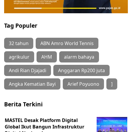
Tag Populer
32 tahun
ABN Amro World Tennis
agrikulur
AHM
alarm bahaya
Andi Rian Djajadi
Anggaran Rp200 juta
Angka Kematian Bayi
Arief Poyuono
]
Berita Terkini
MASTEL Desak Platform Digital
Global Ikut Bangun Infrastruktur