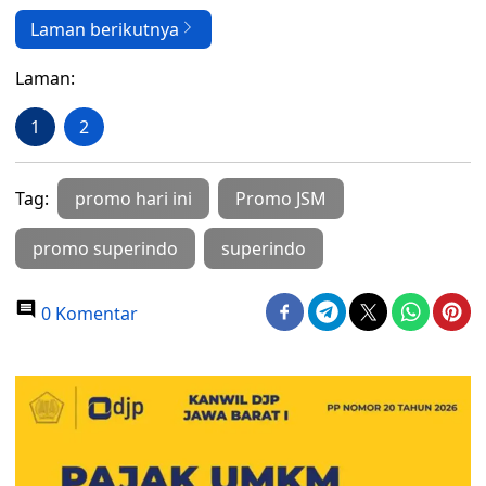
Laman berikutnya
Laman:
1
2
Tag:
promo hari ini
Promo JSM
promo superindo
superindo
0 Komentar