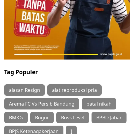
Tag Populer
alasan Resign
alat reproduksi pria
Arema FC Vs Persib Bandung
batal nikah
BMKG
Bogor
Boss Level
BPBD Jabar
BPJS Ketenagakerjaan
]