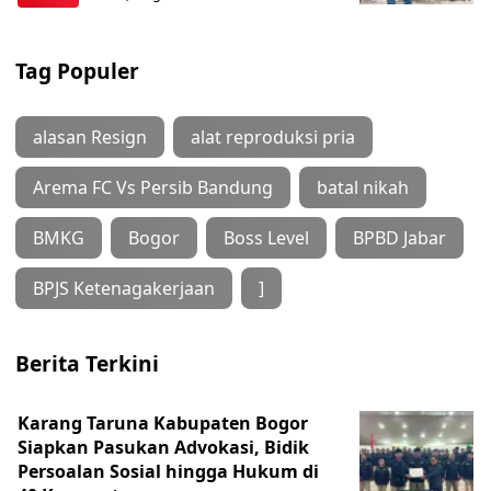
Tag Populer
alasan Resign
alat reproduksi pria
Arema FC Vs Persib Bandung
batal nikah
BMKG
Bogor
Boss Level
BPBD Jabar
BPJS Ketenagakerjaan
]
Berita Terkini
Karang Taruna Kabupaten Bogor
Siapkan Pasukan Advokasi, Bidik
Persoalan Sosial hingga Hukum di