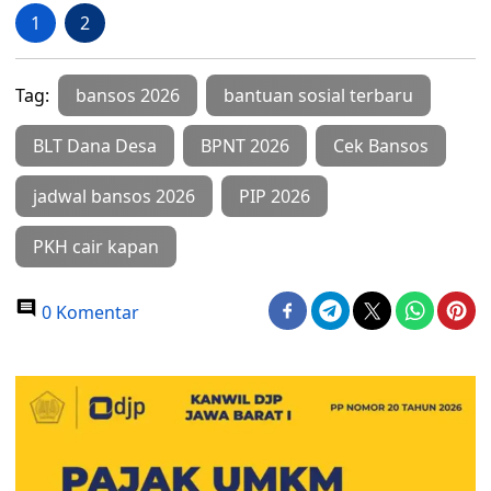
1
2
Tag:
bansos 2026
bantuan sosial terbaru
BLT Dana Desa
BPNT 2026
Cek Bansos
jadwal bansos 2026
PIP 2026
PKH cair kapan
0 Komentar