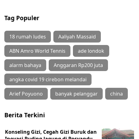
Tag Populer
18 rumah ludes
Aaliyah Massaid
ABN Amro World Tennis
ade londok
alarm bahaya
Anggaran Rp200 juta
angka covid 19 cirebon melandai
Arief Poyuono
banyak pelanggar
china
Berita Terkini
Konseling Gizi, Cegah Gizi Buruk dan
Inovasi Puding Jagung di Posyandu