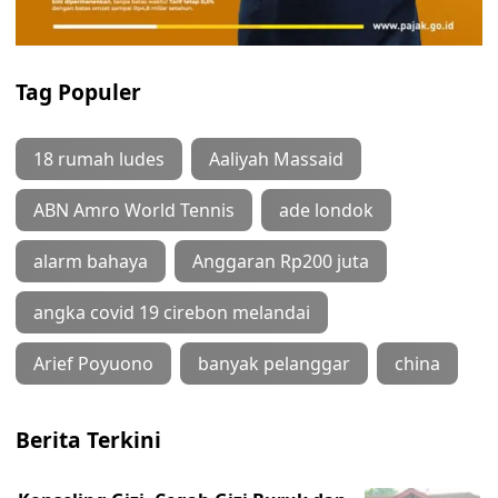
Tag Populer
18 rumah ludes
Aaliyah Massaid
ABN Amro World Tennis
ade londok
alarm bahaya
Anggaran Rp200 juta
angka covid 19 cirebon melandai
Arief Poyuono
banyak pelanggar
china
Berita Terkini