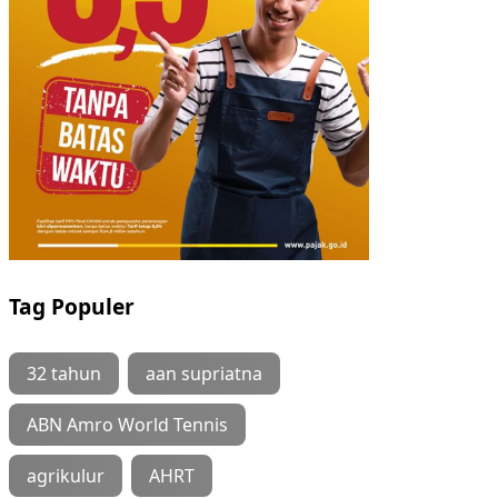
Tag Populer
32 tahun
aan supriatna
ABN Amro World Tennis
agrikulur
AHRT