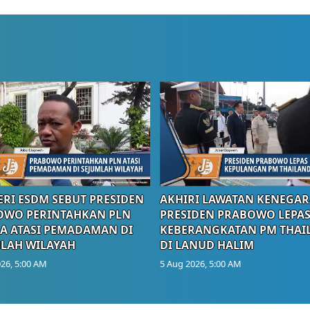
RI ESDM SEBUT PRESIDEN
AKHIRI LAWATAN KENEGAR
OWO PERINTAHKAN PLN
PRESIDEN PRABOWO LEPA
A ATASI PEMADAMAN DI
KEBERANGKATAN PM THAI
LAH WILAYAH
DI LANUD HALIM
26, 5:00 AM
5 Aug 2026, 5:00 AM