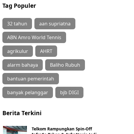
Tag Populer
32 tahun
aan supriatna
ABN Amro World Tennis
agrikulur
AHRT
alarm bahaya
Baliho Rubuh
bantuan pemerintah
banyak pelanggar
bjb DIGI
Berita Terkini
Telkom Rampungkan Spin-Off