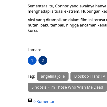
Sementara itu, Connor yang awalnya hanya 
menghadapi situasi ekstrem. Hubungan ked
Aksi yang ditampilkan dalam film ini terasa
hutan, baku tembak, hingga ancaman keba
kursi.
Laman:
1
2
Tag:
angelina jolie
Bioskop Trans Tv
Sinopsis Film Those Who Wish Me Dead
0 Komentar