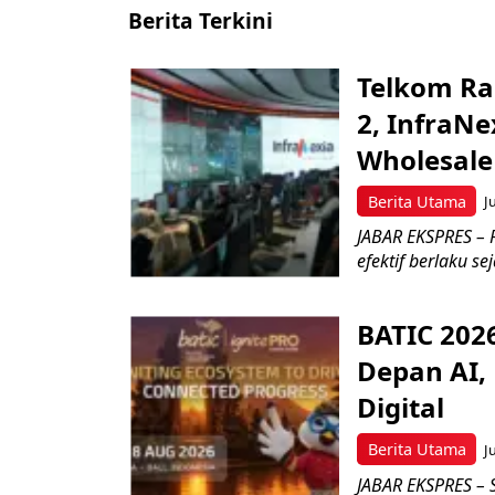
Berita Terkini
Telkom Ra
2, InfraNe
Wholesale
Berita Utama
J
JABAR EKSPRES – P
efektif berlaku se
BATIC 202
Depan AI, 
Digital
Berita Utama
J
JABAR EKSPRES – 