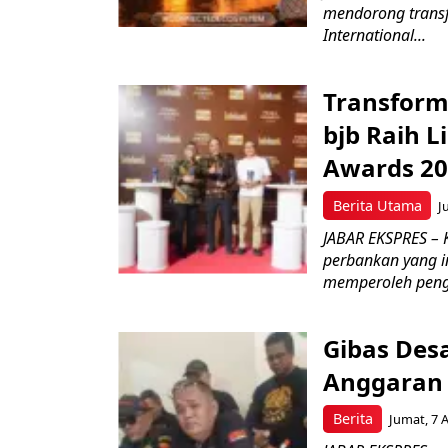
mendorong transfo
International...
Transform
bjb Raih 
Awards 2
Berita Utama
J
JABAR EKSPRES –
perbankan yang i
memperoleh peng
Gibas Des
Anggaran 
Berita
Jumat, 7 