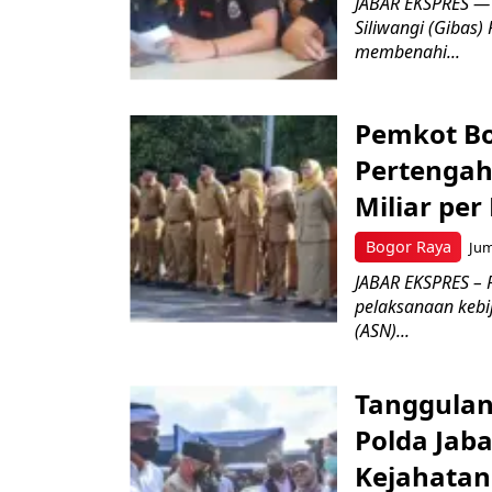
JABAR EKSPRES — 
Siliwangi (Gibas)
membenahi...
Pemkot Bo
Pertengah
Miliar per
Bogor Raya
Jum
JABAR EKSPRES – 
pelaksanaan kebi
(ASN)...
Tanggulan
Polda Jab
Kejahata