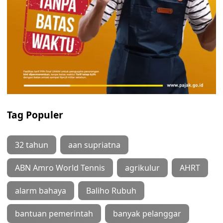
Tag Populer
32 tahun
aan supriatna
ABN Amro World Tennis
agrikulur
AHRT
alarm bahaya
Baliho Rubuh
bantuan pemerintah
banyak pelanggar