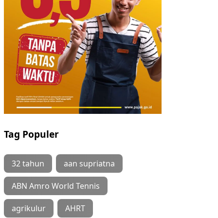
Tag Populer
32 tahun
aan supriatna
ABN Amro World Tennis
agrikulur
AHRT