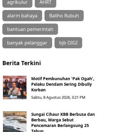
agrikulur
AHRT
alarm bahaya
Baliho Rubuh
bantuan pemerintah
banyak pelanggar
bjb DIGI
Berita Terkini
Motif Pembunuhan 'Pak Ogah',
Pelaku Dendam Sering Dibully
Korban
Sabtu, 8 Agustus 2026, 3:21 PM
Sungai Cihaur KBB Berbusa dan
Berbau, Warga Sebut
Pencemaran Berlangsung 25
Tahun