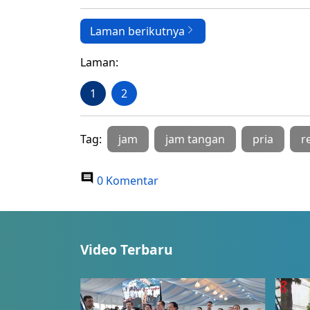
Laman berikutnya
Laman:
1
2
Tag:
jam
jam tangan
pria
r
0 Komentar
Video Terbaru