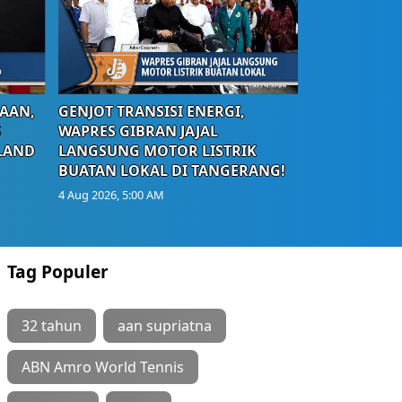
AAN,
GENJOT TRANSISI ENERGI,
S
WAPRES GIBRAN JAJAL
LAND
LANGSUNG MOTOR LISTRIK
BUATAN LOKAL DI TANGERANG!
4 Aug 2026, 5:00 AM
Tag Populer
32 tahun
aan supriatna
ABN Amro World Tennis