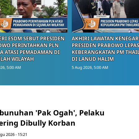
RI ESDM SEBUT PRESIDEN
AKHIRI LAWATAN KENEGAR
OWO PERINTAHKAN PLN
PRESIDEN PRABOWO LEPA
A ATASI PEMADAMAN DI
KEBERANGKATAN PM THAI
LAH WILAYAH
DI LANUD HALIM
26, 5:00 AM
5 Aug 2026, 5:00 AM
bunuhan 'Pak Ogah', Pelaku
ring Dibully Korban
gu 2026 - 15:21