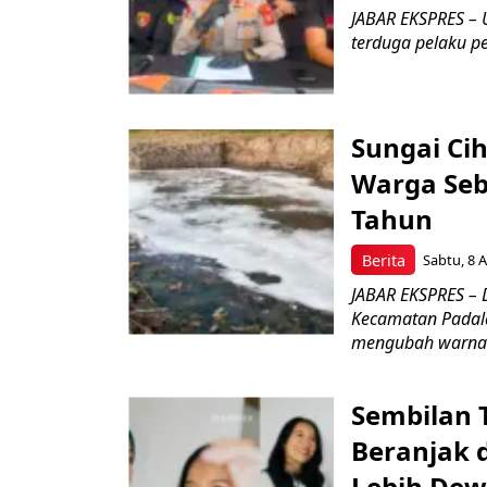
JABAR EKSPRES – U
terduga pelaku pe
Sungai Ci
Warga Seb
Tahun
Berita
Sabtu, 8 A
JABAR EKSPRES – 
Kecamatan Padala
mengubah warna.
Sembilan 
Beranjak 
Lebih De