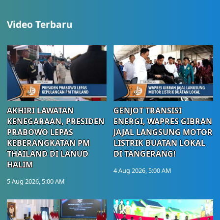
Video Terbaru
AKHIRI LAWATAN
GENJOT TRANSISI
KENEGARAAN, PRESIDEN
ENERGI, WAPRES GIBRAN
PRABOWO LEPAS
JAJAL LANGSUNG MOTOR
KEBERANGKATAN PM
LISTRIK BUATAN LOKAL
THAILAND DI LANUD
DI TANGERANG!
HALIM
4 Aug 2026, 5:00 AM
5 Aug 2026, 5:00 AM